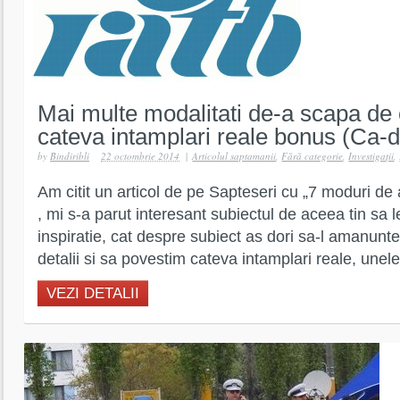
Mai multe modalitati de-a scapa de 
cateva intamplari reale bonus (Ca-
by
Bindiribli
22 octombrie 2014
|
Articolul saptamanii
,
Fără categorie
,
Investigaţii
,
Am citit un articol de pe Sapteseri cu „7 moduri de 
, mi s-a parut interesant subiectul de aceea tin sa
inspiratie, cat despre subiect as dori sa-l amanunte
detalii si sa povestim cateva intamplari reale, unele
VEZI DETALII