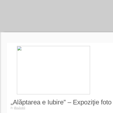
„Alăptarea e Iubire” – Expoziţie foto
by
Bindiribli