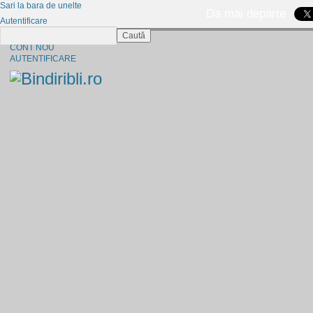
Sari la bara de unelte
Da mai departe
Autentificare
Caută
CINE SUNTEM?
CONT NOU
AUTENTIFICARE