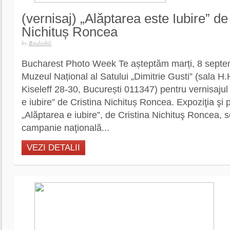
(vernisaj) „Alăptarea este Iubire” de
Nichituș Roncea
by
Bindiribli
Bucharest Photo Week Te așteptăm marți, 8 septem
Muzeul Național al Satului „Dimitrie Gusti” (sala H
Kiseleff 28-30, București 011347) pentru vernisajul
e iubire” de Cristina Nichituș Roncea. Expoziţia şi p
„Alăptarea e iubire”, de Cristina Nichituş Roncea, se
campanie naţională...
VEZI DETALII