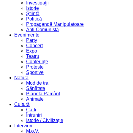
Investigaţii
Istorie
Ştiinţă
Politică
Propagandă Manipulatoare
Anti-Comunistă
Evenimente
Party
Concert
Expo
Teatru
Conferinţe
Proteste
Sportive
Natură
Mod de trai
Sănătate
Planeta Pământ
Animale
Cultură
Cărti
Întruniri
Istorie / Civilizaţie
Interviuri
M.o.V.