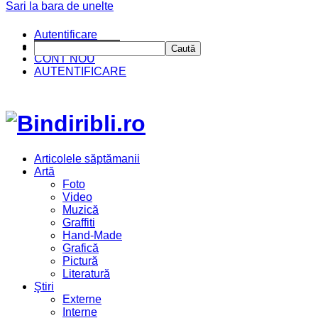
Sari la bara de unelte
Autentificare
CINE SUNTEM?
Caută
CONT NOU
AUTENTIFICARE
Articolele săptămanii
Artă
Foto
Video
Muzică
Graffiti
Hand-Made
Grafică
Pictură
Literatură
Ştiri
Externe
Interne