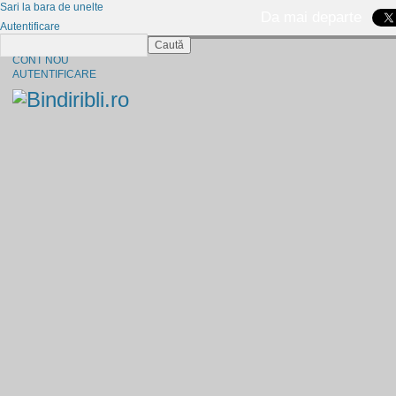
Sari la bara de unelte
Da mai departe
Autentificare
Caută
CINE SUNTEM?
CONT NOU
AUTENTIFICARE