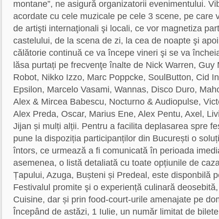
montane”, ne asigură organizatorii evenimentului. Vibr
acordate cu cele muzicale pe cele 3 scene, pe care v
de artişti internaţionali şi locali, ce vor magnetiza parti
castelului, de la scena de zi, la cea de noapte şi apoi 
călătorie continuă ce va începe vineri şi se va înch
lăsa purtați pe frecvenţe înalte de Nick Warren, Guy
Robot, Nikko Izzo, Marc Poppcke, SoulButton, Cid In
Epsilon, Marcelo Vasami, Wannas, Disco Duro, Mah
Alex & Mircea Babescu, Nocturno & Audiopulse, Vict
Alex Preda, Oscar, Marius Ene, Alex Pentu, Axel, Liv
Jijan și mulți alții. Pentru a facilita deplasarea spre fe
pune la dispoziția participanților din București o solu
întors, ce urmează a fi comunicată în perioada imed
asemenea, o listă detaliată cu toate opțiunile de caz
Țapului, Azuga, Bușteni și Predeal, este disponbilă p
Festivalul promite şi o experiență culinară deosebită,
Cuisine, dar și prin food-court-urile amenajate pe dom
Începând de astăzi, 1 Iulie, un număr limitat de bilete