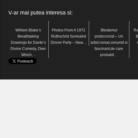
V-ar mai putea interesa si:
William Blake’s
Photos From A 1972
Blestemul
Ra
Breathtaking
Rothschild Surrealist
protocronist – Un
B
Drawings for Dante’s
Dinner Party – New…
artist roman,renumit si
Divine Comedy, Over
fascinant,de care
Which…
probabil…