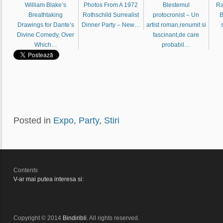
William Blake’s
Photos From A 1972
Blestemul
Ra
Breathtaking
Rothschild Surrealist
protocronist – Un
B
Drawings for Dante’s
Dinner Party – New…
artist roman,renumit si
Divine Comedy, Over
fascinant,de care
Which…
probabil…
Posted in
Expo
,
Party
,
Stiri
Contents
V-ar mai putea interesa si:
Copyright © 2014
Bindiribli
. All rights reserved.