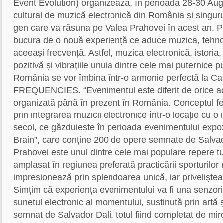
Event Evolution) organizează, în perioada 28-30 Augu
cultural de muzică electronică din România și singur
gen care va răsuna pe Valea Prahovei în acest an. Pa
bucura de o nouă experiență ce aduce muzica, tehnol
aceeași frecvență. Astfel, muzica electronică, istoria,
pozitivă și vibraţiile unuia dintre cele mai puternice 
România se vor îmbina într-o armonie perfectă la C
FREQUENCIES. “Evenimentul este diferit de orice ac
organizată până în prezent în România. Conceptul fes
prin integrarea muzicii electronice într-o locație cu o 
secol, ce găzduiește în perioada evenimentului expo
Brain”, care conține 200 de opere semnate de Salvad
Prahovei este unul dintre cele mai populare repere turis
amplasat în regiunea preferată practicării sporturilo
impresionează prin splendoarea unică, iar priveliştea
Simțim că experiența evenimentului va fi una senzori
sunetul electronic al momentului, susținută prin artă 
semnat de Salvador Dali, totul fiind completat de miro