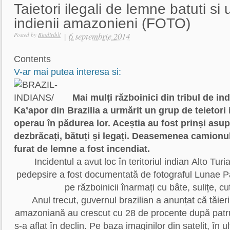
Taietori ilegali de lemne batuti si u
indienii amazonieni (FOTO)
|
6 septembrie 2014
Posted by
Bindiribli
Contents
V-ar mai putea interesa si:
Mai mulți războinici din tribul de i
Ka’apor din Brazilia a urmărit un grup de teietori 
operau în pădurea lor. Aceștia au fost prinși asup
dezbrăcați, bătuți și legați. Deasemenea camionul
furat de lemne a fost incendiat.
Incidentul a avut loc în teritoriul indian Alto Tur
pedepsire a fost documentată de fotograful Lunae Par
pe războinicii înarmați cu bâte, sulițe, cuț
Anul trecut, guvernul brazilian a anunțat că tăieri
amazoniană au crescut cu 28 de procente după patr
s-a aflat în declin. Pe baza imaginilor din satelit, în 