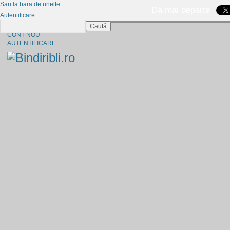
Sari la bara de unelte
Da mai departe
Autentificare
Caută
CINE SUNTEM?
CONT NOU
AUTENTIFICARE