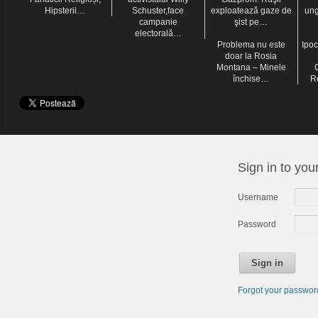
Hipsterii…
Schuster,face
exploatează gaze de
ung
campanie
şist pe…
electorală…
Problema nu este
Ipoc
doar la Rosia
Montana – Minele
închise…
R
Sign in to you
Username
Password
Sign in
Forgot your passwo