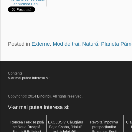
iar Nicusor Dan…
Posted in
Externe
,
Mod de trai
,
Natură
,
Planeta Păm
Contents
V-ar mai putea interesa si:
Copyright © 2014
Bindiribli
. All rights reserved.
V-ar mai putea interesa si:
Roncea Felix se pișă
EXCLUSIV. Călugărul
Revoltă împotriva
Cia
pe Noua Dreaptă,
Bojte Csaba, ”idolul”
prospecţiunilor
Fanaticii Religioși,
activistului Willy
Gazprom. Ruşii