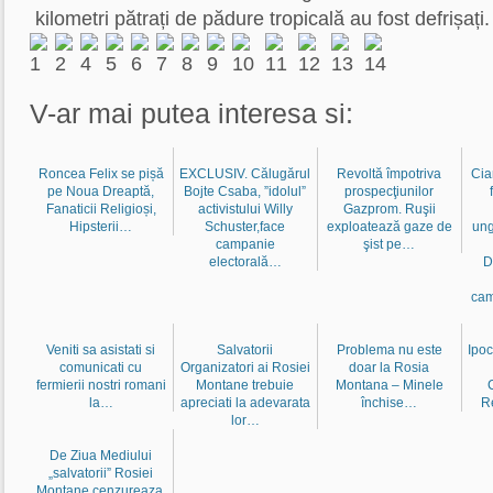
kilometri pătrați de pădure tropicală au fost defrișați
V-ar mai putea interesa si:
Roncea Felix se pișă
EXCLUSIV. Călugărul
Revoltă împotriva
Cia
pe Noua Dreaptă,
Bojte Csaba, ”idolul”
prospecţiunilor
Fanaticii Religioși,
activistului Willy
Gazprom. Ruşii
Hipsterii…
Schuster,face
exploatează gaze de
ung
campanie
şist pe…
electorală…
D
cam
Veniti sa asistati si
Salvatorii
Problema nu este
Ipoc
comunicati cu
Organizatori ai Rosiei
doar la Rosia
fermierii nostri romani
Montane trebuie
Montana – Minele
la…
apreciati la adevarata
închise…
R
lor…
De Ziua Mediului
„salvatorii” Rosiei
Montane cenzureaza,