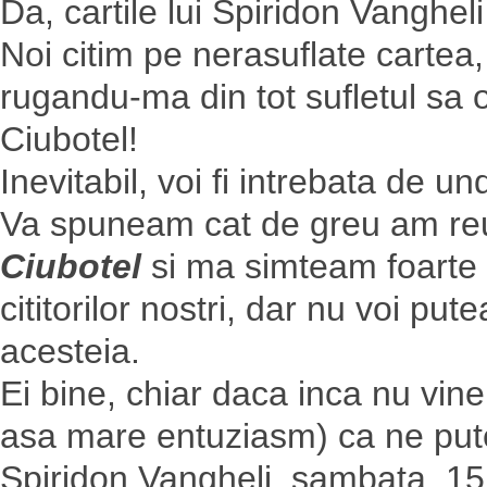
Da, cartile lui Spiridon Vanghel
Noi citim pe nerasuflate cartea, 
rugandu-ma din tot sufletul sa 
Ciubotel!
Inevitabil, voi fi intrebata de u
Va spuneam cat de greu am re
Ciubotel
si ma simteam foarte 
cititorilor nostri, dar nu voi pu
acesteia.
Ei bine, chiar daca inca nu vin
asa mare entuziasm) ca ne pute
Spiridon Vangheli, sambata, 15 i