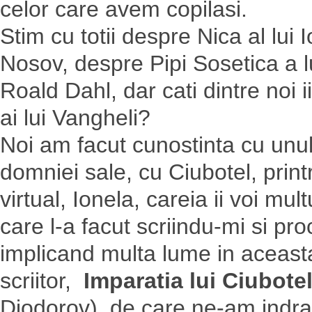
celor care avem copilasi.
Stim cu totii despre Nica al lu
Nosov, despre Pipi Sosetica a lu
Roald Dahl, dar cati dintre noi
ai lui Vangheli?
Noi am facut cunostinta cu unul
domniei sale, cu Ciubotel, print
virtual, Ionela, careia ii voi mu
care l-a facut scriindu-mi si pr
implicand multa lume in aceasta
scriitor,
Imparatia lui Ciubote
Diodorov), de care ne-am indra