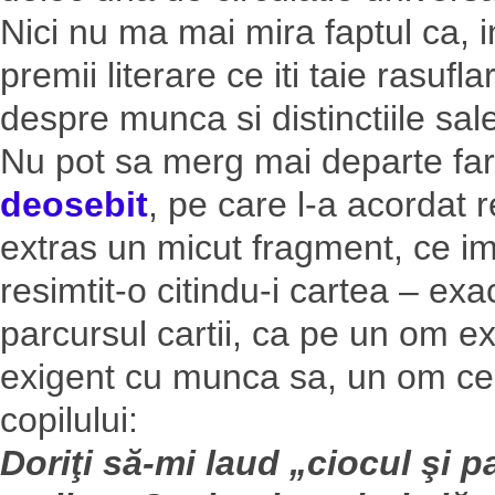
Nici nu ma mai mira faptul ca, i
premii literare ce iti taie rasufl
despre munca si distinctiile sale
Nu pot sa merg mai departe fa
deosebit
, pe care l-a acordat r
extras un micut fragment, ce im
resimtit-o citindu-i cartea – exa
parcursul cartii, ca pe un om e
exigent cu munca sa, un om ce se
copilului:
Doriţi să-mi laud „ciocul şi 