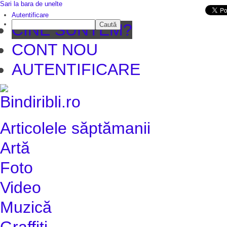
Sari la bara de unelte
Da mai departe
Autentificare
Caută
CINE SUNTEM?
CONT NOU
AUTENTIFICARE
Articolele săptămanii
Artă
Foto
Video
Muzică
Graffiti