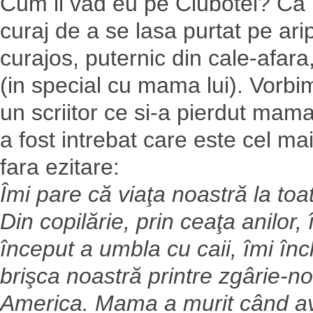
Cum il vad eu pe Ciubotel? Ca p
curaj de a se lasa purtat pe ari
curajos, puternic din cale-afara,
(in special cu mama lui). Vorbi
un scriitor ce si-a pierdut mama
a fost intrebat care este cel ma
fara ezitare:
Îmi pare că viaţa noastră la toa
Din copilărie, prin ceaţa anilor
început a umbla cu caii, îmi î
brişca noastră printre zgârie-nor
America. Mama a murit când av