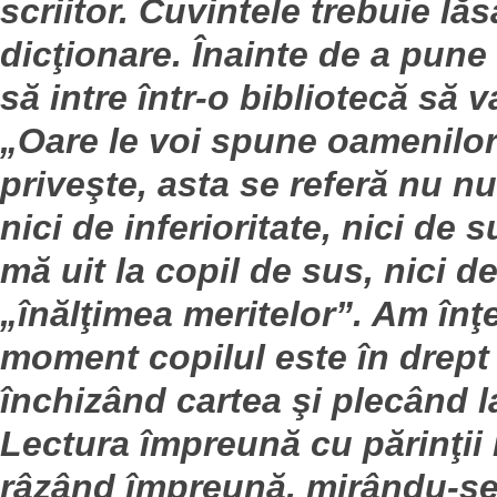
scriitor. Cuvintele trebuie l
dicţionare. Înainte de a pune 
să intre într-o bibliotecă să v
„Oare le voi spune oamenilor
priveşte, asta se referă nu n
nici de inferioritate, nici de
mă uit la copil de sus, nici de
„înălţimea meritelor”. Am înţe
moment copilul este în drept
închizând cartea şi plecând l
Lectura împreună cu părinţii 
râzând împreună, mirându-se 