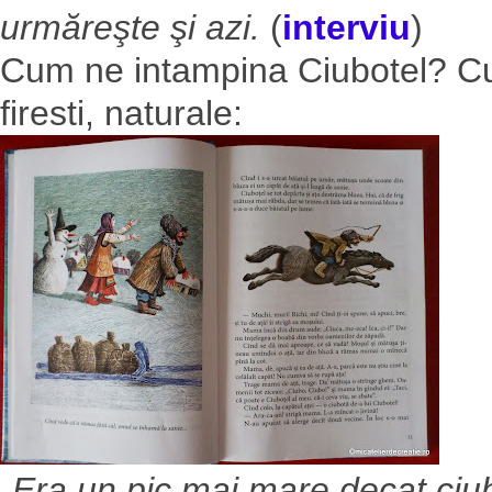
urmăreşte şi azi.
(
interviu
)
Cum ne intampina Ciubotel? Cu i
firesti, naturale:
„Era un pic mai mare decat ciubo