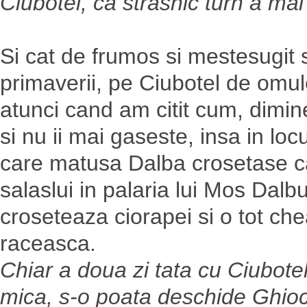
Ciubotel, ca strasnic turn a mai 
Si cat de frumos si mestesugit s
primaverii, pe Ciubotel de omule
atunci cand am citit cum, diminea
si nu ii mai gaseste, insa in loc
care matusa Dalba crosetase cac
salaslui in palaria lui Mos Dalb
croseteaza ciorapei si o tot che
raceasca.
Chiar a doua zi tata cu Ciubote
mica, s-o poata deschide Ghiocic