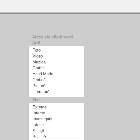
Articolele săptămanii
Artă
Foto
Video
Muzică
Graffiti
Hand-Made
Grafică
Pictură
Literatură
Ştiri
Externe
Interne
Investigaţii
Istorie
Ştiinţă
Politică