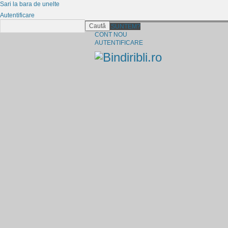
Sari la bara de unelte
Autentificare
Caută
CINE SUNTEM?
CONT NOU
AUTENTIFICARE