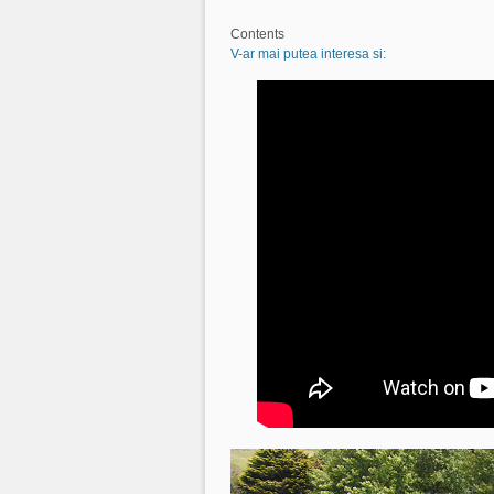
Contents
V-ar mai putea interesa si: