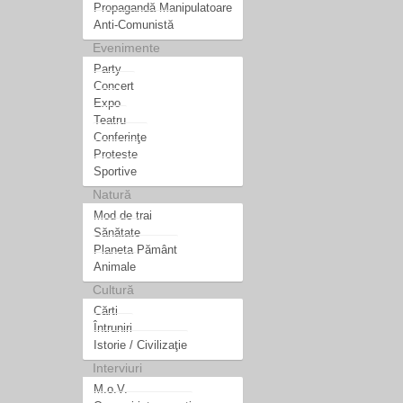
Propagandă Manipulatoare
Anti-Comunistă
Evenimente
Party
Concert
Expo
Teatru
Conferinţe
Proteste
Sportive
Natură
Mod de trai
Sănătate
Planeta Pământ
Animale
Cultură
Cărti
Întruniri
Istorie / Civilizaţie
Interviuri
M.o.V.