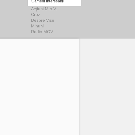
Oameni interesanţi
Acţiuni M.o.V.
Crez
Despre Vise
Minuni
Radio MOV