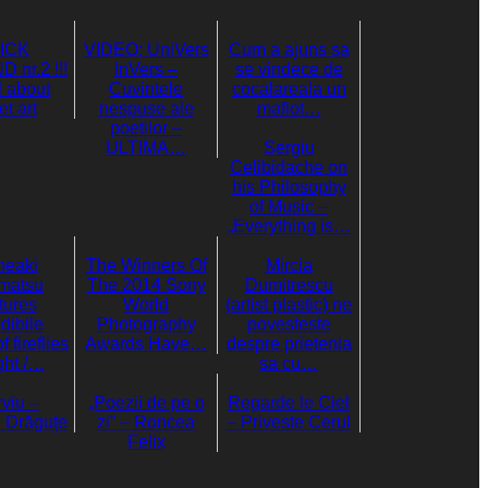
ICK
VIDEO: UniVers
Cum a ajuns sa
nr.2 !!!
InVers –
se vindece de
ll about
Cuvintele
cocalareala un
et art
nespuse ale
mafiot…
poetilor –
ULTIMA…
Sergiu
Celibidache on
his Philosophy
of Music –
„Everything is…
neaki
The Winners Of
Mircia
matsu
The 2014 Sony
Dumitrescu
tures
World
(artist plastic) ne
dibile
Photography
povesteste
 fireflies
Awards Have…
despre prietenia
ight /…
sa cu…
rviu –
„Poezii de pe o
Regarde le Ciel
i Drăguţe
zi” – Roncea
– Priveste Cerul
Felix