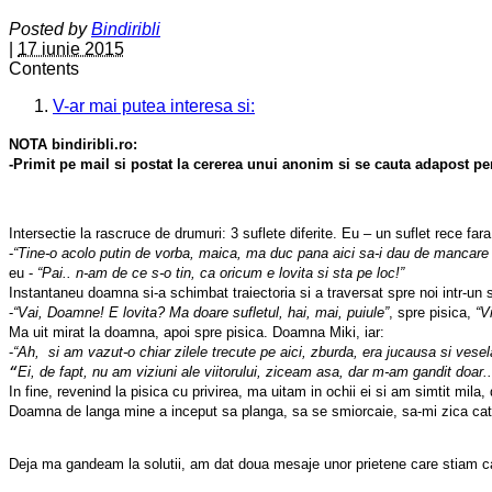
Posted by
Bindiribli
|
17 iunie 2015
Contents
V-ar mai putea interesa si:
NOTA bindiribli.ro:
Intersectie la rascruce de drumuri: 3 suflete diferite. Eu – un suflet rece f
-
“Tine-o acolo putin de vorba, maica, ma duc pana aici sa-i dau de mancare un
eu - 
“Pai.. n-am de ce s-o tin, ca oricum e lovita si sta pe loc!”
Instantaneu doamna si-a schimbat traiectoria si a traversat spre noi intr-un 
-
“Vai, Doamne! E lovita? Ma doare sufletul, hai, mai, puiule”
, spre pisica,
 “V
Ma uit mirat la doamna, apoi spre pisica. Doamna Miki, iar:
-
“Ah,  si am vazut-o chiar zilele trecute pe aici, zburda, era jucausa si ves
“
Ei, de fapt, nu am viziuni ale viitorului, ziceam asa, dar m-am gandit doar..
In fine, revenind la pisica cu privirea, ma uitam in ochii ei si am simtit mil
Doamna de langa mine a inceput sa planga, sa se smiorcaie, sa-mi zica cat de
Deja ma gandeam la solutii, am dat doua mesaje unor prietene care stiam ca 