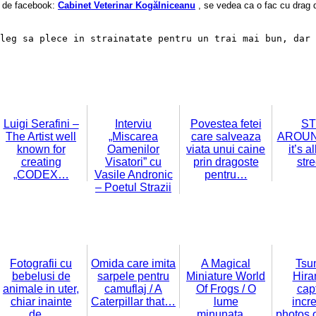
a de facebook: 
Cabinet Veterinar Kogălniceanu
 , se vedea ca o fac cu drag 
leg sa plece in strainatate pentru un trai mai bun, dar 
Luigi Serafini –
Interviu
Povestea fetei
ST
The Artist well
„Miscarea
care salveaza
AROUND 
known for
Oamenilor
viata unui caine
it’s a
creating
Visatori” cu
prin dragoste
stre
„CODEX…
Vasile Andronic
pentru…
– Poetul Strazii
Fotografii cu
Omida care imita
A Magical
Tsu
bebelusi de
sarpele pentru
Miniature World
Hira
animale in uter,
camuflaj / A
Of Frogs / O
cap
chiar inainte
Caterpillar that…
lume
incre
de…
minunata…
photos of