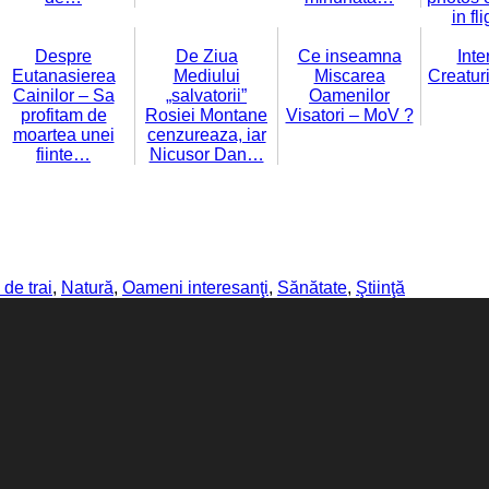
in fl
Despre
De Ziua
Ce inseamna
Inte
Eutanasierea
Mediului
Miscarea
Creatur
Cainilor – Sa
„salvatorii”
Oamenilor
profitam de
Rosiei Montane
Visatori – MoV ?
moartea unei
cenzureaza, iar
fiinte…
Nicusor Dan…
de trai
,
Natură
,
Oameni interesanţi
,
Sănătate
,
Ştiinţă