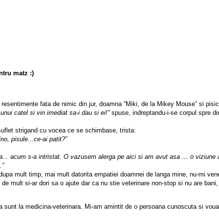
ara resentimente fata de nimic din jur, doamna “Miki, de la Mikey Mouse” si pi
ui catel si vin imediat sa-i dau si ei!”
 spuse, indreptandu-i-se corpul spre di
suflet strigand cu vocea ce se schimbase, trista:
ino, pisule...ce-ai patit?”
ela... acum s-a intristat. O vazusem alerga pe aici si am avut asa … o viziune
.”
a, dupa mult timp, mai mult datorita empatiei doamnei de langa mine, nu-mi venea 
 mult si-ar dori sa o ajute dar ca nu stie veterinare non-stop si nu are bani, 
sunt la medicina-veterinara. Mi-am amintit de o persoana cunoscuta si voua, 