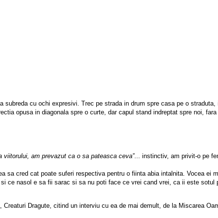
sica subreda cu ochi expresivi. Trec pe strada in drum spre casa pe o straduta,
rectia opusa in diagonala spre o curte, dar capul stand indreptat spre noi, far
 a viitorului, am prevazut ca o sa pateasca ceva”
... instinctiv, am privit-o p
sa cred cat poate suferi respectiva pentru o fiinta abia intalnita. Vocea ei mil
si ce nasol e sa fii sarac si sa nu poti face ce vrei cand vrei, ca ii este so
Creaturi Dragute, citind un interviu cu ea de mai demult, de la Miscarea Oame