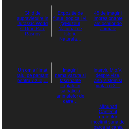
Ghid de
Expozitie de
45 de imagini
supravietuire in
fluturi tropicali vii
impresionante
Jurassic World
@Muzeul
ale ochilor de
si Dino Parc
National de
animale
Rasnov
Istorie
Naturala…
Un om a filmat
Imagini
Interviu M.o.V.
raiul pe pamant
nemaivazute si
despre vise,
pentru 7 zile,…
fascinante
arta, sistem si
captate in
viata cu 3…
salbaticia
animalelor de
catre…
Minunat!
Cantecul
greierilor
incetinit suna de
parca ar canta