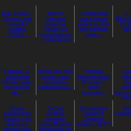
Luigi Serafini –
Interviu
Povestea fetei
ST
The Artist well
„Miscarea
care salveaza
AROUND 
known for
Oamenilor
viata unui caine
it’s a
creating
Visatori” cu
prin dragoste
stre
„CODEX…
Vasile Andronic
pentru…
– Poetul Strazii
Fotografii cu
Omida care imita
A Magical
Tsu
bebelusi de
sarpele pentru
Miniature World
Hira
animale in uter,
camuflaj / A
Of Frogs / O
cap
chiar inainte
Caterpillar that…
lume
incre
de…
minunata…
photos of
in fl
Despre
De Ziua
Ce inseamna
Inte
Eutanasierea
Mediului
Miscarea
Creatur
Cainilor – Sa
„salvatorii”
Oamenilor
profitam de
Rosiei Montane
Visatori – MoV ?
moartea unei
cenzureaza, iar