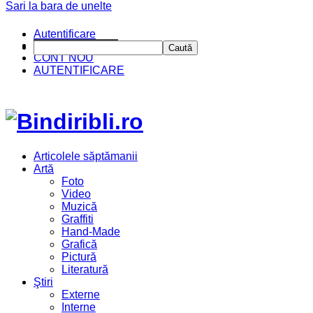
Sari la bara de unelte
Autentificare
CINE SUNTEM?
Caută
CONT NOU
AUTENTIFICARE
Articolele săptămanii
Artă
Foto
Video
Muzică
Graffiti
Hand-Made
Grafică
Pictură
Literatură
Ştiri
Externe
Interne