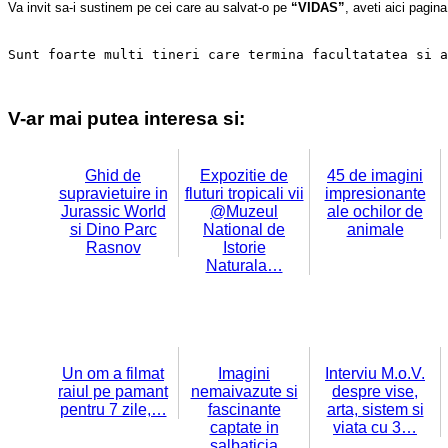
Va invit sa-i sustinem pe cei care au salvat-o pe 
“VIDAS”
, aveti aici pagin
Sunt foarte multi tineri care termina facultatatea si a
V-ar mai putea interesa si:
Ghid de
Expozitie de
45 de imagini
supravietuire in
fluturi tropicali vii
impresionante
Jurassic World
@Muzeul
ale ochilor de
si Dino Parc
National de
animale
Rasnov
Istorie
Naturala…
Un om a filmat
Imagini
Interviu M.o.V.
raiul pe pamant
nemaivazute si
despre vise,
pentru 7 zile,…
fascinante
arta, sistem si
captate in
viata cu 3…
salbaticia