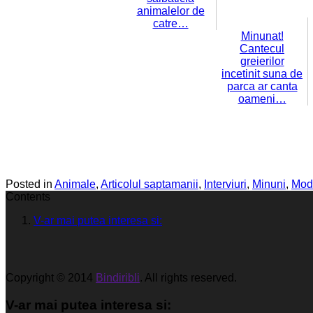
animalelor de
catre…
Minunat!
Cantecul
greierilor
incetinit suna de
parca ar canta
oameni…
Posted in
Animale
,
Articolul saptamanii
,
Interviuri
,
Minuni
,
Mod 
Contents
V-ar mai putea interesa si:
Copyright © 2014
Bindiribli
. All rights reserved.
V-ar mai putea interesa si: