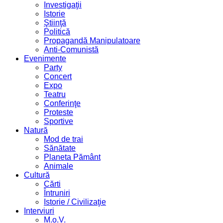
Investigaţii
Istorie
Ştiinţă
Politică
Propagandă Manipulatoare
Anti-Comunistă
Evenimente
Party
Concert
Expo
Teatru
Conferinţe
Proteste
Sportive
Natură
Mod de trai
Sănătate
Planeta Pământ
Animale
Cultură
Cărti
Întruniri
Istorie / Civilizaţie
Interviuri
M.o.V.