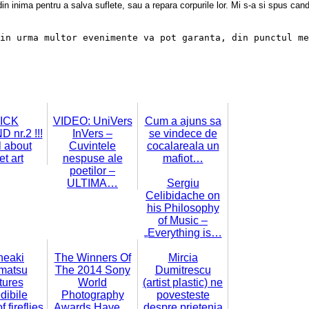
din inima pentru a salva suflete, sau a repara corpurile lor. Mi s-a si spus c
in urma multor evenimente va pot garanta, din punctul me
ICK
VIDEO: UniVers
Cum a ajuns sa
nr.2 !!!
InVers –
se vindece de
ll about
Cuvintele
cocalareala un
et art
nespuse ale
mafiot…
poetilor –
ULTIMA…
Sergiu
Celibidache on
his Philosophy
of Music –
„Everything is…
neaki
The Winners Of
Mircia
matsu
The 2014 Sony
Dumitrescu
tures
World
(artist plastic) ne
dibile
Photography
povesteste
 fireflies
Awards Have…
despre prietenia