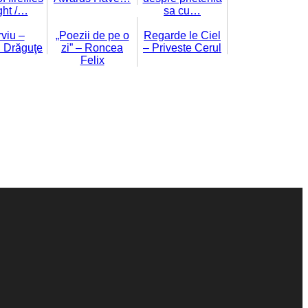
ight /…
sa cu…
rviu –
„Poezii de pe o
Regarde le Ciel
i Drăguţe
zi” – Roncea
– Priveste Cerul
Felix