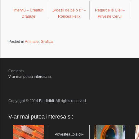
Interviu – Creaturi
„Poezii de pe o zi” –
Regarde le Ciel –
Drăguţe
Roncea Felix
Priveste Cerul
Posted in
Animale
,
Grafică
Contents
V-ar mai putea interesa si:
Copyright © 2014
Bindiribli
. All rights reserved.
V-ar mai putea interesa si:
Povestea „pisicii-