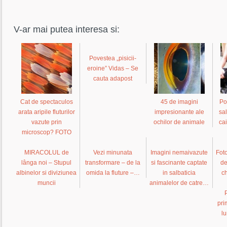
V-ar mai putea interesa si:
Povestea „pisicii-
eroine” Vidas – Se
cauta adapost
Cat de spectaculos
45 de imagini
Po
arata aripile fluturilor
impresionante ale
sa
vazute prin
ochilor de animale
ca
microscop? FOTO
MIRACOLUL de
Vezi minunata
Imagini nemaivazute
Foto
lânga noi – Stupul
transformare – de la
si fascinante captate
de
albinelor si diviziunea
omida la fluture –…
in salbaticia
c
muncii
animalelor de catre…
pri
lu