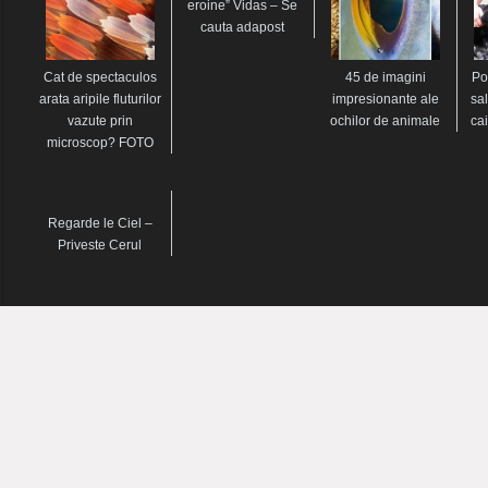
eroine” Vidas – Se
cauta adapost
Cat de spectaculos
45 de imagini
Po
arata aripile fluturilor
impresionante ale
sa
vazute prin
ochilor de animale
ca
microscop? FOTO
Regarde le Ciel –
Priveste Cerul