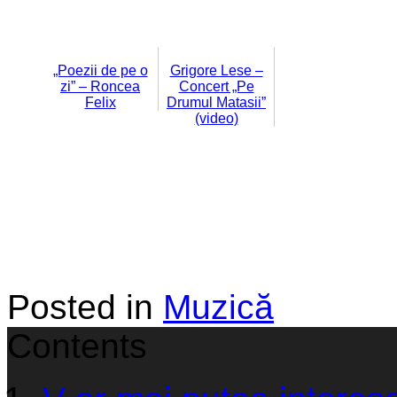
„Poezii de pe o
Grigore Lese –
zi” – Roncea
Concert „Pe
Felix
Drumul Matasii”
(video)
Posted in
Muzică
Contents