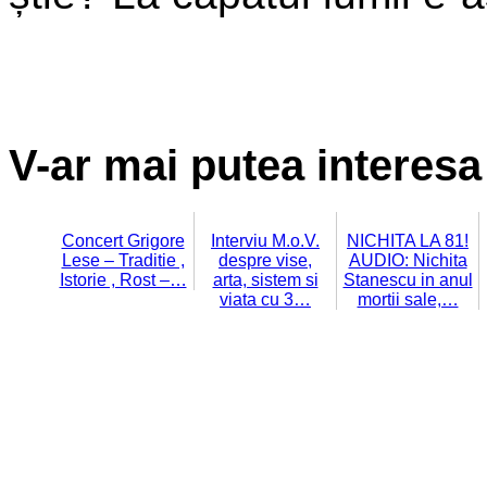
V-ar mai putea interesa 
Concert Grigore
Interviu M.o.V.
NICHITA LA 81!
Lese – Traditie ,
despre vise,
AUDIO: Nichita
Istorie , Rost –…
arta, sistem si
Stanescu in anul
viata cu 3…
mortii sale,…