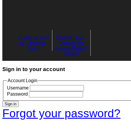
„Poezii de pe o
Grigore Lese –
zi” – Roncea
Concert „Pe
Felix
Drumul Matasii”
(video)
Sign in to your account
Account Login
Username
Password
Sign in
Forgot your password?