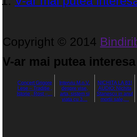
V-ar mai putea interesa
Copyright © 2014
Bindirib
V-ar mai putea interesa 
Concert Grigore
Interviu M.o.V.
NICHITA LA 81!
Lese – Traditie ,
despre vise,
AUDIO: Nichita
Istorie , Rost –…
arta, sistem si
Stanescu in anul
viata cu 3…
mortii sale,…