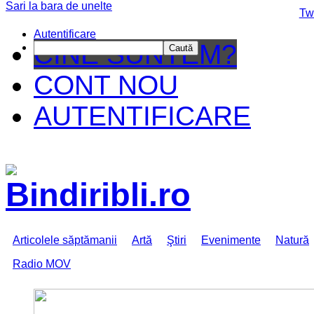
Sari la bara de unelte
Da mai departe
Tw
Autentificare
CINE SUNTEM?
Caută
CONT NOU
AUTENTIFICARE
Articolele săptămanii
Artă
Ştiri
Evenimente
Natură
Radio MOV