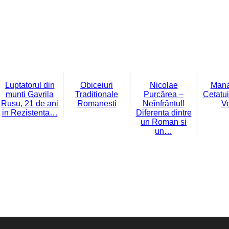
Luptatorul din
Obiceiuri
Nicolae
Mana
munti Gavrila
Traditionale
Purcărea –
Cetatu
Rusu, 21 de ani
Romanesti
Neînfrântul!
V
in Rezistenta…
Diferenta dintre
un Roman si
un…