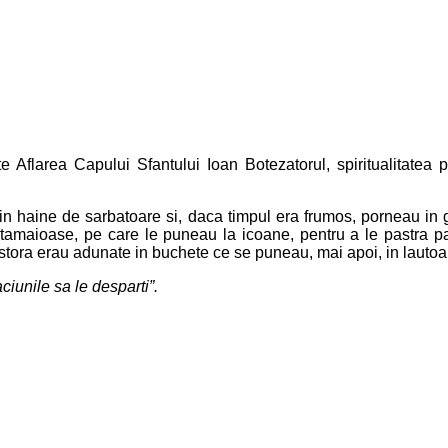
e Aflarea Capului Sfantului Ioan Botezatorul, spiritualitatea 
in haine de sarbatoare si, daca timpul era frumos, porneau in gr
i tamaioase, pe care le puneau la icoane, pentru a le pastra 
cestora erau adunate in buchete ce se puneau, mai apoi, in lautoar
ciunile sa le desparti”.