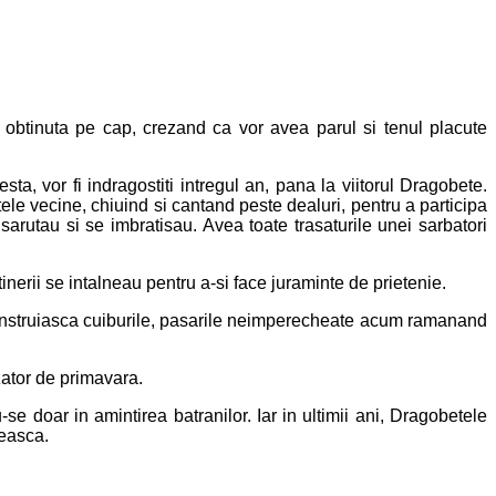
 obtinuta pe cap, crezand ca vor avea parul si tenul placute
sta, vor fi indragostiti intregul an, pana la viitorul Dragobete.
ele vecine, chiuind si cantand peste dealuri, pentru a participa
arutau si se imbratisau. Avea toate trasaturile unei sarbatori
inerii se intalneau pentru a-si face juraminte de prietenie.
 construiasca cuiburile, pasarile neimperecheate acum ramanand
zator de primavara.
se doar in amintirea batranilor. Iar in ultimii ani, Dragobetele
neasca.