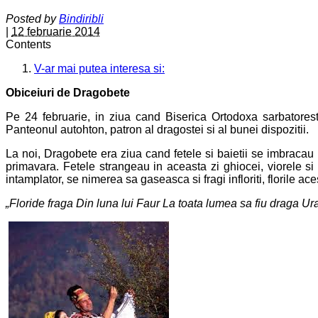
Posted by
Bindiribli
|
12 februarie 2014
Contents
V-ar mai putea interesa si:
Obiceiuri de Dragobete
Pe 24 februarie, in ziua cand Biserica Ortodoxa sarbatorest
Panteonul autohton, patron al dragostei si al bunei dispozitii.
La noi, Dragobete era ziua cand fetele si baietii se imbracau 
primavara. Fetele strangeau in aceasta zi ghiocei, viorele s
intamplator, se nimerea sa gaseasca si fragi infloriti, florile a
„Floride fraga
Din luna lui Faur
La toata lumea sa fiu draga
Ura