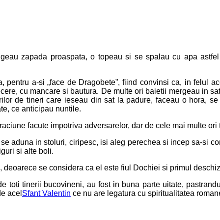
rangeau zapada proaspata, o topeau si se spalau cu apa astfel
a, pentru a-si „face de Dragobete”, fiind convinsi ca, in felul ace
cere, cu mancare si bautura. De multe ori baietii mergeau in sat
lor de tineri care ieseau din sat la padure, faceau o hora, se s
te, ce anticipau nuntile.
aciune facute impotriva adversarelor, dar de cele mai multe ori t
e aduna in stoluri, ciripesc, isi aleg perechea si incep sa-si
uri si alte boli.
e, deoarece se considera ca el este fiul Dochiei si primul deschi
oti tinerii bucovineni, au fost in buna parte uitate, pastrandu-
de acel
Sfant Valentin
ce nu are legatura cu spiritualitatea roma