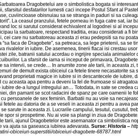
arbatoarea Dragobetelui are o simbolistica bogata si interesan
rii, sfarsitul desfatarilor lumesti caci incepe Postul Sfant al Past
se, cuviincioase obisnuiau sa se stranga in paduri si sa culeaga i
rit”. La ceasul pranzului, fetele porneau in fuga catre sat, iar ba
vand loc si sarutul considerat echivalent al logodnei si al inceput
cipau la sarbatoare, respectand traditia, erau considerati a fi bin
ani, cei care nu sarbatoreau aceasta zi erau pedepsiti sa nu poat
sa “sa faca de Dragobete”, sa petreaca, sa lege prietenii, sa se ti
rivalelor in iubire. De asemenea, tinerii flacai isi crestau usor b
i zile, batranii satului acordau o ingrijire speciala animalelor d
uiburilor. La sfarsit de iarna si inceput de primavara, Dragobete 
ie sa intervii, se crede… In anumite zone ale tarii, in aceasta zi,
emuri de demult exista obiceiul ca fetele tinere necasatorite s
vand proprietati magice in iubire si in descantecele de iubire, d
l cu aceasta apa pentru a deveni la fel de frumoase si atragatoar
ubire de-a lungul intregului an… Totodata, in sate se credea ca f
iei, din pamant se scot radacini de spanz pe care oamenii le fol
ale cu persoanele de sex feminin. Barbatii nu au voie sa necajeasc
 si fetele au datoria de a se veseli in aceasta zi pentru a avea p
 se sarute in aceasta zi. Lucrarile campului, tesutul, cusutul, tr
e spor si prospetime. Nu ai voie sa plangi in ziua de Dragobete
e tarii, ajunul Dragobetelor este asemanator ca simbolistica nopti
le va ajuta sa gaseasca iubirea adevarata.
Surse:
Historia –
htt
atini-obiceiuri-superstitii/obiceiuri-dragobete-68787.html