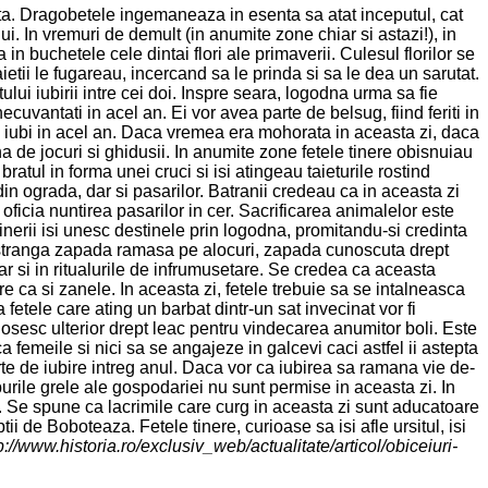
ta. Dragobetele ingemaneaza in esenta sa atat inceputul, cat
elui. In vremuri de demult (in anumite zone chiar si astazi!), in
n buchetele cele dintai flori ale primaverii. Culesul florilor se
ietii le fugareau, incercand sa le prinda si sa le dea un sarutat.
ului iubirii intre cei doi. Inspre seara, logodna urma sa fie
ecuvantati in acel an. Ei vor avea parte de belsug, fiind feriti in
a iubi in acel an. Daca vremea era mohorata in aceasta zi, daca
na de jocuri si ghidusii. In anumite zone fetele tinere obisnuiau
ratul in forma unei cruci si isi atingeau taieturile rostind
in ograda, dar si pasarilor. Batranii credeau ca in aceasta zi
oficia nuntirea pasarilor in cer. Sacrificarea animalelor este
 tinerii isi unesc destinele prin logodna, promitandu-si credinta
a stranga zapada ramasa pe alocuri, zapada cunoscuta drept
ar si in ritualurile de infrumusetare. Se credea ca aceasta
e ca si zanele. In aceasta zi, fetele trebuie sa se intalneasca
etele care ating un barbat dintr-un sat invecinat vor fi
osesc ulterior drept leac pentru vindecarea anumitor boli. Este
a femeile si nici sa se angajeze in galcevi caci astfel ii astepta
arte de iubire intreg anul. Daca vor ca iubirea sa ramana vie de-
eburile grele ale gospodariei nu sunt permise in aceasta zi. In
. Se spune ca lacrimile care curg in aceasta zi sunt aducatoare
i de Boboteaza. Fetele tinere, curioase sa isi afle ursitul, isi
p://www.historia.ro/exclusiv_web/actualitate/articol/obiceiuri-