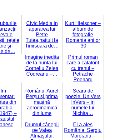
bturile
Civic Media in
Kurt Hielscher –
anzacţii
apararea lui
album de
evale
Petre
fotografie
i: reţele
Tutea,haituit la
Romania anilor
ne şi
Timisoara de…
’30
de de…
Imagine inedita
Primul roman
de la nunta lui
care a calatorit
Corneliu Zelea
cu trenul –
Codreanu –…
Petrache
Poenaru
ilm
Românul Aurel
Seara de
entar:
Perşu şi prima
poezie: UniVers
tea din
maşină
InVers – in
rabia
aerodinamică
numele lui
1947) –
din lume
Nichita…
austul
anesc
Drumul cânepii
El a ales
pe Valea
România. Sergiu
Almaşului.
Moroianu –