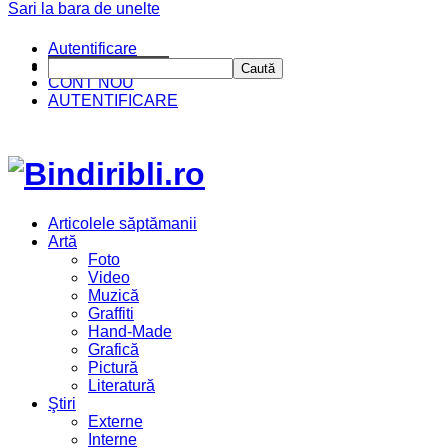
Sari la bara de unelte
Autentificare
CINE SUNTEM?
Caută
CONT NOU
AUTENTIFICARE
Articolele săptămanii
Artă
Foto
Video
Muzică
Graffiti
Hand-Made
Grafică
Pictură
Literatură
Ştiri
Externe
Interne