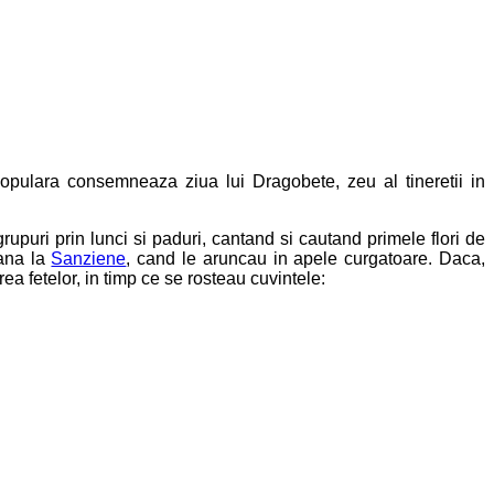
populara consemneaza ziua lui Dragobete, zeu al tineretii in
upuri prin lunci si paduri, cantand si cautand primele flori de
pana la
Sanziene
, cand le aruncau in apele curgatoare. Daca,
ea fetelor, in timp ce se rosteau cuvintele: