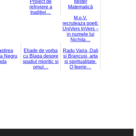
Proiect de
Mister
reînviere a
Matematică
tradiţiei…
M.o.V.
recruteaza poeti:
UniVers InVers –
in numele lui
Nichita…
stirea
Eliade de vorba
Radu Varia, Dali
ia Negru
cu Blaga despre
si Brancusi, arta
oda
spatiul mioritic si
si spiritualitate.
omul…
O feerie…