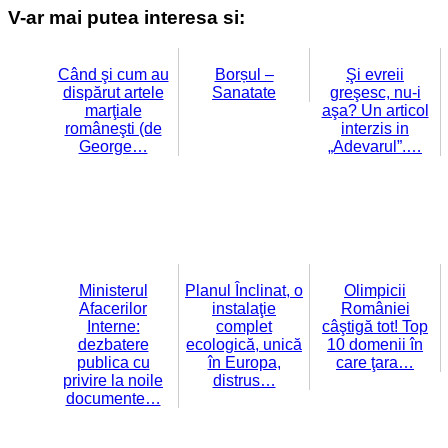
V-ar mai putea interesa si:
Când şi cum au
Borșul –
Şi evreii
dispărut artele
Sanatate
greşesc, nu-i
marţiale
aşa? Un articol
româneşti (de
interzis in
George…
„Adevarul”.…
Ministerul
Planul Înclinat, o
Olimpicii
Afacerilor
instalaţie
României
Interne:
complet
câştigă tot! Top
dezbatere
ecologică, unică
10 domenii în
publica cu
în Europa,
care ţara…
privire la noile
distrus…
documente…