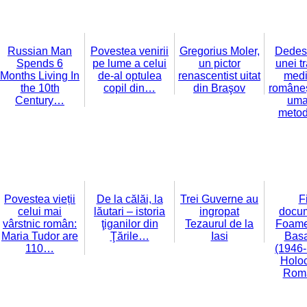
Russian Man
Povestea venirii
Gregorius Moler,
Dedesu
Spends 6
pe lume a celui
un pictor
unei tr
Months Living In
de-al optulea
renascentist uitat
medi
the 10th
copil din…
din Braşov
româneşt
Century…
uma
meto
Povestea vieții
De la călăi, la
Trei Guverne au
F
celui mai
lăutari – istoria
ingropat
docum
vârstnic român:
ţiganilor din
Tezaurul de la
Foame
Maria Tudor are
Ţările…
Iasi
Basa
110…
(1946-
Holoc
Rom