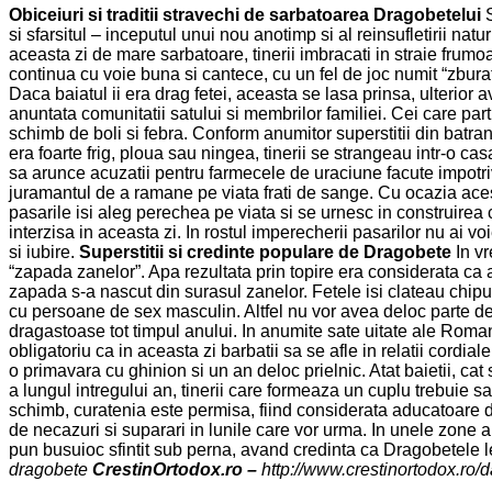
Obiceiuri si traditii stravechi de sarbatoarea Dragobetelui
S
si sfarsitul – inceputul unui nou anotimp si al reinsufletirii natu
aceasta zi de mare sarbatoare, tinerii imbracati in straie frumoa
continua cu voie buna si cantece, cu un fel de joc numit “zburato
Daca baiatul ii era drag fetei, aceasta se lasa prinsa, ulterior a
anuntata comunitatii satului si membrilor familiei. Cei care parti
schimb de boli si febra. Conform anumitor superstitii din batr
era foarte frig, ploua sau ningea, tinerii se strangeau intr-o ca
sa arunce acuzatii pentru farmecele de uraciune facute impotriva 
juramantul de a ramane pe viata frati de sange. Cu ocazia aceste
pasarile isi aleg perechea pe viata si se urnesc in construirea c
interzisa in aceasta zi. In rostul imperecherii pasarilor nu ai vo
si iubire.
Superstitii si credinte populare de Dragobete
In vr
“zapada zanelor”. Apa rezultata prin topire era considerata ca a
zapada s-a nascut din surasul zanelor. Fetele isi clateau chipu
cu persoane de sex masculin. Altfel nu vor avea deloc parte de i
dragastoase tot timpul anului. In anumite sate uitate ale Roman
obligatoriu ca in aceasta zi barbatii sa se afle in relatii cordi
o primavara cu ghinion si un an deloc prielnic. Atat baietii, cat
a lungul intregului an, tinerii care formeaza un cuplu trebuie sa
schimb, curatenia este permisa, fiind considerata aducatoare d
de necazuri si suparari in lunile care vor urma. In unele zone al
pun busuioc sfintit sub perna, avand credinta ca Dragobetele 
dragobete
CrestinOrtodox.ro –
http://www.crestinortodox.ro/d