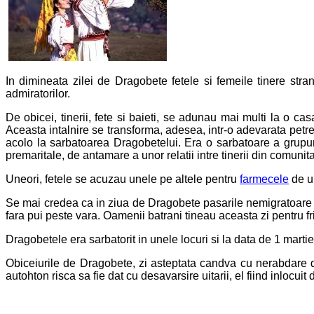
In dimineata zilei de Dragobete fetele si femeile tinere st
admiratorilor.
De obicei, tinerii, fete si baieti, se adunau mai multi la o cas
Aceasta intalnire se transforma, adesea, intr-o adevarata petre
acolo la sarbatoarea Dragobetelui. Era o sarbatoare a grupuri
premaritale, de antamare a unor relatii intre tinerii din comunita
Uneori, fetele se acuzau unele pe altele pentru
farmecele
de ur
Se mai credea ca in ziua de Dragobete pasarile nemigratoare s
fara pui peste vara. Oamenii batrani tineau aceasta zi pentru frig
Dragobetele era sarbatorit in unele locuri si la data de 1 marti
Obiceiurile de Dragobete, zi asteptata candva cu nerabdare de t
autohton risca sa fie dat cu desavarsire uitarii, el fiind inlocuit 