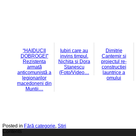
“HAIDUCII
Iubiri care au
Dimitrie
DOBROGEI”
invins timpul.
Cantemir si
Rezistenta
Nichita si Dora
proiectul re-
armatã
Stanescu
constructiei
anticomunistã a
(Foto/Video…
launtrice a
legionarilor
omului
macedoneni din
Muntii…
Posted in
Fără categorie
,
Stiri
Contents