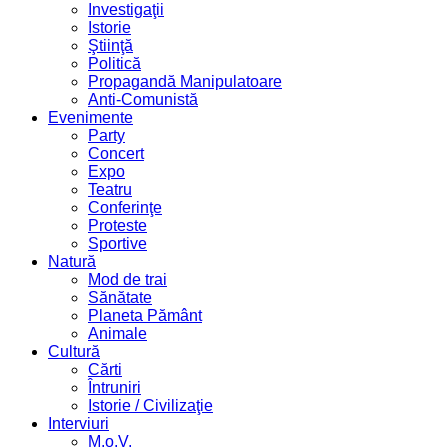
Investigaţii
Istorie
Ştiinţă
Politică
Propagandă Manipulatoare
Anti-Comunistă
Evenimente
Party
Concert
Expo
Teatru
Conferinţe
Proteste
Sportive
Natură
Mod de trai
Sănătate
Planeta Pământ
Animale
Cultură
Cărti
Întruniri
Istorie / Civilizaţie
Interviuri
M.o.V.