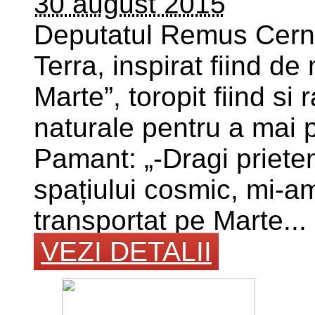
30 august 2015
Deputatul Remus Cerne
Terra, inspirat fiind d
Marte”, toropit fiind si
naturale pentru a mai 
Pamant: „-Dragi prieten
spațiului cosmic, mi-am 
transportat pe Marte...
VEZI DETALII