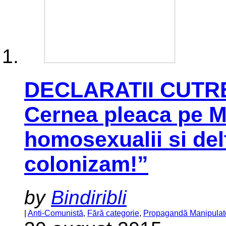
DECLARATII CUT
Cernea pleaca pe M
homosexualii si delf
colonizam!”
by
Bindiribli
|
Anti-Comunistă
,
Fără categorie
,
Propagandă Manipulat