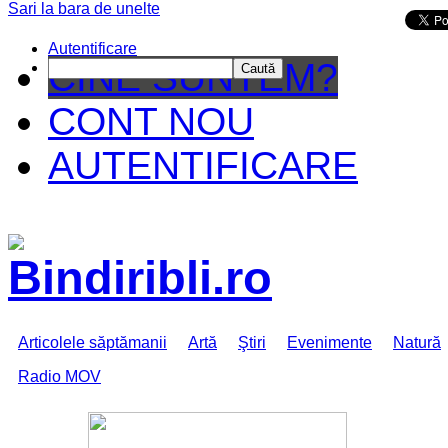
Sari la bara de unelte
Da mai departe
Autentificare
CINE SUNTEM?
Caută
CONT NOU
AUTENTIFICARE
Articolele săptămanii
Artă
Ştiri
Evenimente
Natură
Radio MOV