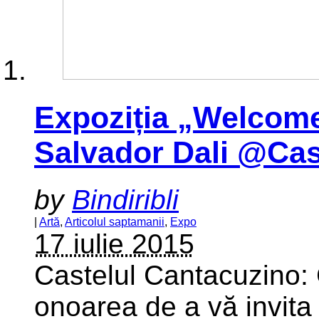
Expoziția „Welcome
Salvador Dali @Cas
by
Bindiribli
|
Artă
,
Articolul saptamanii
,
Expo
17 iulie 2015
Castelul Cantacuzino:
onoarea de a vă invita 