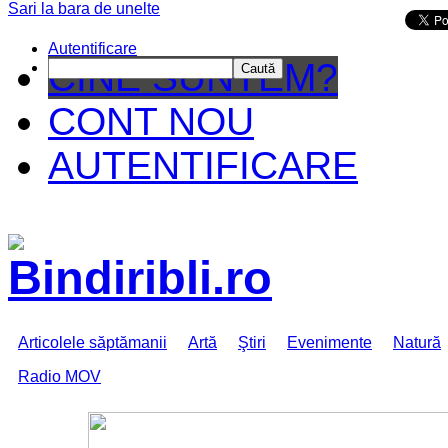
Sari la bara de unelte
Da mai departe
Autentificare
CINE SUNTEM?
Caută
CONT NOU
AUTENTIFICARE
Articolele săptămanii
Artă
Ştiri
Evenimente
Natură
Radio MOV