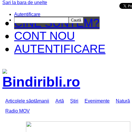
Sari la bara de unelte
Da mai departe
Autentificare
CINE SUNTEM?
Caută
CONT NOU
AUTENTIFICARE
Articolele săptămanii
Artă
Ştiri
Evenimente
Natură
Radio MOV