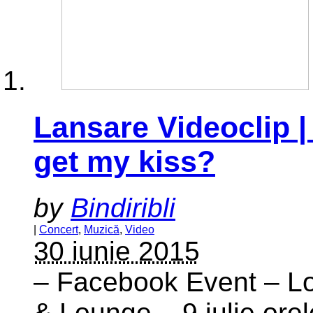
Lansare Videoclip 
get my kiss?
by
Bindiribli
|
Concert
,
Muzică
,
Video
30 iunie 2015
– Facebook Event – Lo
& Lounge – 9 iulie ore