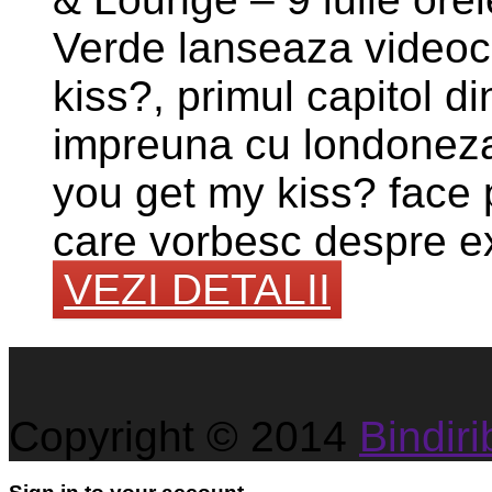
Verde lanseaza videocl
kiss?, primul capitol d
impreuna cu londonez
you get my kiss? face p
care vorbesc despre ex
VEZI DETALII
Copyright © 2014
Bindirib