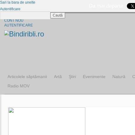
Sari la bara de unelte
Da mai departe
Autentificare
Caută
CINE SUNTEM?
CONT NOU
AUTENTIFICARE
Articolele săptămanii
Artă
Ştiri
Evenimente
Natură
C
Radio MOV