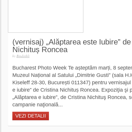
(vernisaj) „Alăptarea este Iubire” de
Nichituș Roncea
by
Bindiribli
Bucharest Photo Week Te așteptăm marți, 8 septem
Muzeul Național al Satului „Dimitrie Gusti” (sala H
Kiseleff 28-30, București 011347) pentru vernisajul
e iubire” de Cristina Nichituș Roncea. Expoziţia şi p
„Alăptarea e iubire”, de Cristina Nichituş Roncea, se
campanie naţională...
VEZI DETALII