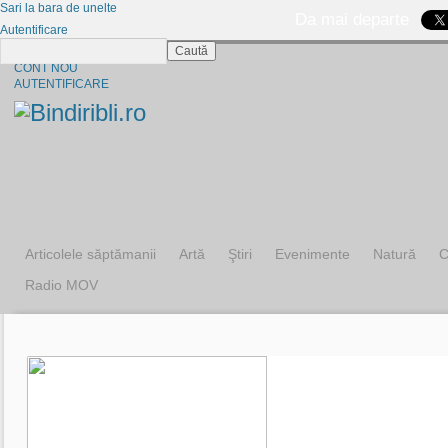
Sari la bara de unelte
Da mai departe
Autentificare
Caută
CINE SUNTEM?
CONT NOU
AUTENTIFICARE
Articolele săptămanii
Artă
Ştiri
Evenimente
Natură
C
Radio MOV