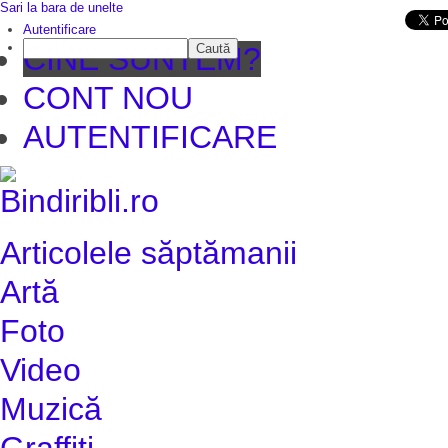
Sari la bara de unelte
Da mai departe
Autentificare
Caută
CINE SUNTEM?
CONT NOU
AUTENTIFICARE
Articolele săptămanii
Artă
Foto
Video
Muzică
Graffiti