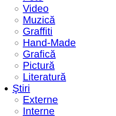
Video
Muzică
Graffiti
Hand-Made
Grafică
Pictură
Literatură
Ştiri
Externe
Interne