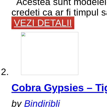
Acestea sunt modelele
credeti ca ar fi timpu
VEZI DETALII
Cobra Gypsies – Ti
by
Bindiribli