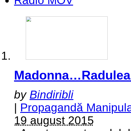
Radio MOV
Madonna…Raduleasc
by
Bindiribli
|
Propagandă Manipula
19 august 2015