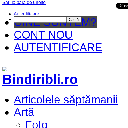
Sari la bara de unelte
Da mai departe
Autentificare
CINE SUNTEM?
Caută
CONT NOU
AUTENTIFICARE
Articolele săptămanii
Artă
Foto