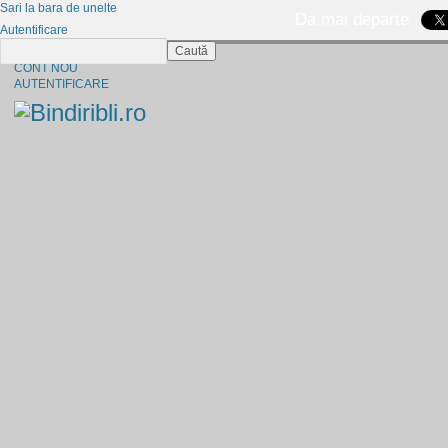
Sari la bara de unelte
Da mai departe
Autentificare
Caută
CINE SUNTEM?
CONT NOU
AUTENTIFICARE