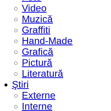
Video
Muzică
Graffiti
Hand-Made
Grafică
Pictură
Literatură
Ştiri
Externe
Interne