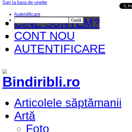
Sari la bara de unelte
Da mai departe
Autentificare
CINE SUNTEM?
Caută
CONT NOU
AUTENTIFICARE
Articolele săptămanii
Artă
Foto