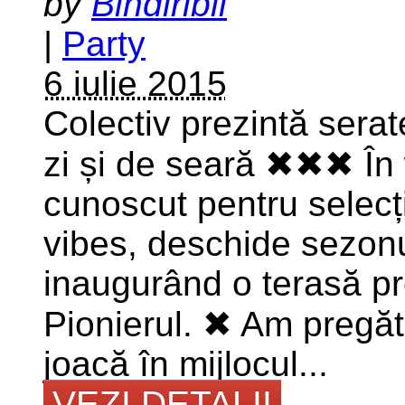
by
Bindiribli
|
Party
6 iulie 2015
Colectiv prezintă sera
zi și de seară ✖✖✖ În 
cunoscut pentru selecț
vibes, deschide sezonu
inaugurând o terasă pro
Pionierul. ✖ Am pregăt
joacă în mijlocul...
VEZI DETALII