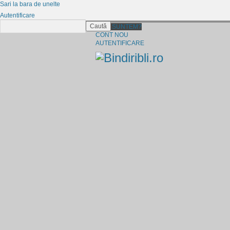
Sari la bara de unelte
Autentificare
Caută
CINE SUNTEM?
CONT NOU
AUTENTIFICARE