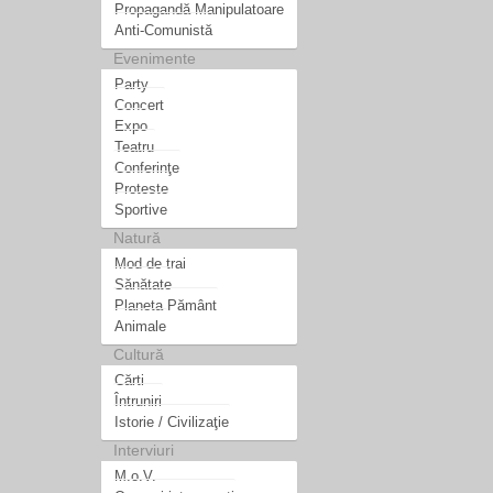
Propagandă Manipulatoare
Anti-Comunistă
Evenimente
Party
Concert
Expo
Teatru
Conferinţe
Proteste
Sportive
Natură
Mod de trai
Sănătate
Planeta Pământ
Animale
Cultură
Cărti
Întruniri
Istorie / Civilizaţie
Interviuri
M.o.V.