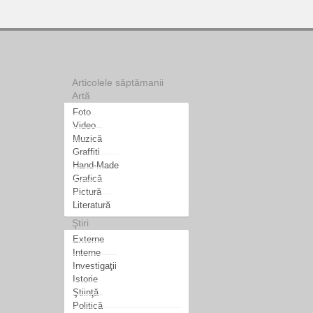
Articolele săptămanii
Artă
Foto
Video
Muzică
Graffiti
Hand-Made
Grafică
Pictură
Literatură
Ştiri
Externe
Interne
Investigaţii
Istorie
Ştiinţă
Politică