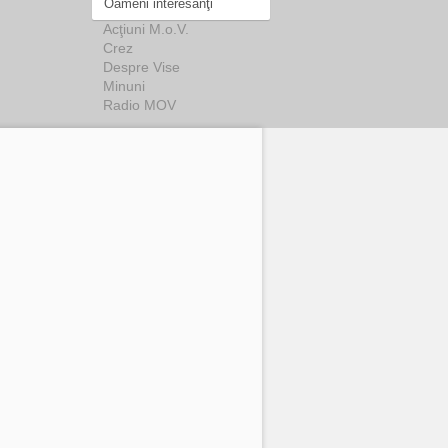
Oameni interesanţi
Acţiuni M.o.V.
Crez
Despre Vise
Minuni
Radio MOV