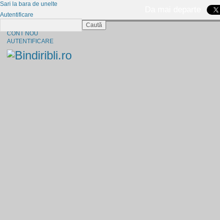
Sari la bara de unelte
Da mai departe
Autentificare
Caută
CINE SUNTEM?
CONT NOU
AUTENTIFICARE