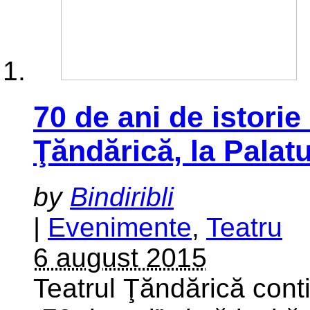
70 de ani de istorie
Ţăndărică, la Palatu
by
Bindiribli
|
Evenimente
,
Teatru
6 august 2015
Teatrul Ţăndărică cont