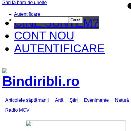
Sari la bara de unelte
Da mai departe
Autentificare
CINE SUNTEM?
Caută
CONT NOU
AUTENTIFICARE
Articolele săptămanii
Artă
Ştiri
Evenimente
Natură
Radio MOV