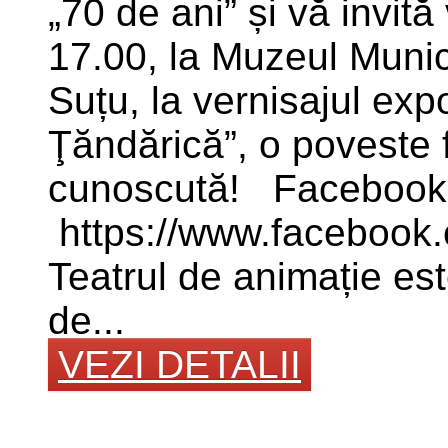
„70 de ani” și vă invită
17.00, la Muzeul Munici
Suțu, la vernisajul expo
Ţăndărică”, o poveste 
cunoscută! Facebook 
https://www.facebook
Teatrul de animație est
de...
VEZI DETALII