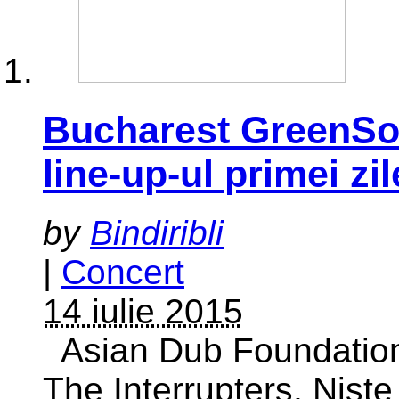
Bucharest GreenSou
line-up-ul primei zil
by
Bindiribli
|
Concert
14 iulie 2015
Asian Dub Foundation,
The Interrupters, Niște