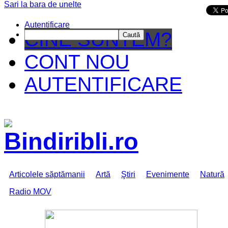
Sari la bara de unelte
Da mai departe
Autentificare
CINE SUNTEM?
Caută
CONT NOU
AUTENTIFICARE
Articolele săptămanii
Artă
Ştiri
Evenimente
Natură
Radio MOV