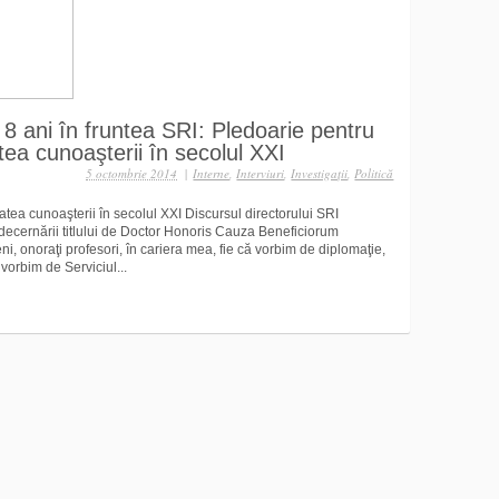
 8 ani în fruntea SRI: Pledoarie pentru
atea cunoaşterii în secolul XXI
5 octombrie 2014
|
Interne
,
Interviuri
,
Investigaţii
,
Politică
tatea cunoaşterii în secolul XXI Discursul directorului SRI
ecernării titlului de Doctor Honoris Cauza Beneficiorum
ni, onoraţi profesori, în cariera mea, fie că vorbim de diplomaţie,
 vorbim de Serviciul...