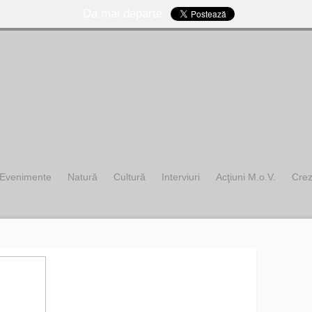
Da mai departe
Evenimente
Natură
Cultură
Interviuri
Acţiuni M.o.V.
Cre