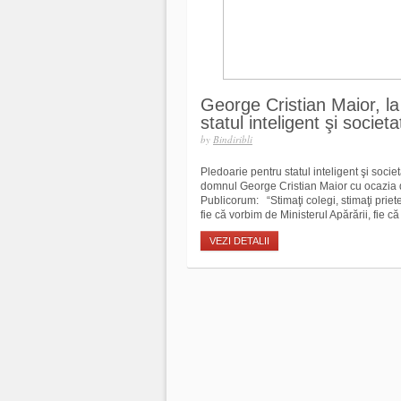
George Cristian Maior, la
statul inteligent şi societ
by
Bindiribli
Pledoarie pentru statul inteligent şi socie
domnul George Cristian Maior cu ocazia d
Publicorum: “Stimaţi colegi, stimaţi priete
fie că vorbim de Ministerul Apărării, fie că
VEZI DETALII