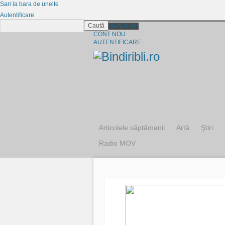
Sari la bara de unelte
Autentificare
Caută
CINE SUNTEM?
CONT NOU
AUTENTIFICARE
Articolele săptămanii
Artă
Ştiri
Radio MOV