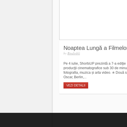
Noaptea Lungă a Filmelo
by
Bindiribli
Pe 4 iulie, ShortsUP prezintă a 7-a ediţi
producţii cinematografice sub 30 de minu
fotografia, muzica și arta video. ✯ Două s
Oscar, Berlin,...
VEZI DETALII