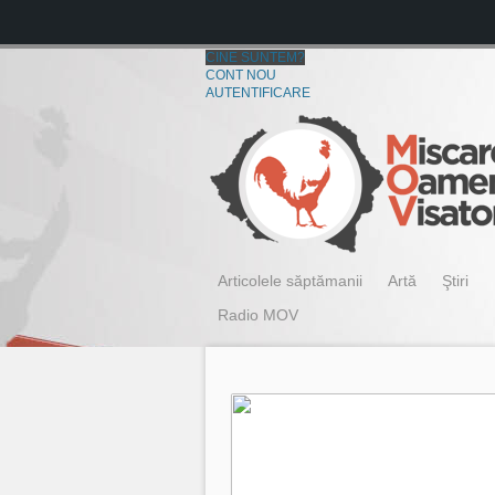
CINE SUNTEM?
CONT NOU
AUTENTIFICARE
Articolele săptămanii
Artă
Ştiri
Radio MOV