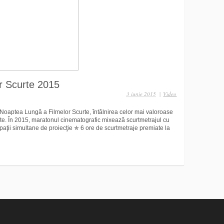
r Scurte 2015
3 iunie 2015
|
Video
e Noaptea Lungă a Filmelor Scurte, întâlnirea celor mai valoroase
te. În 2015, maratonul cinematografic mixează scurtmetrajul cu
paţii simultane de proiecţie ✯ 6 ore de scurtmetraje premiate la