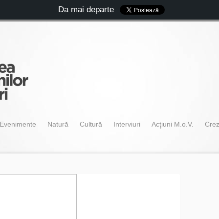
Da mai departe
Evenimente
Natură
Cultură
Interviuri
Acţiuni M.o.V.
Cre