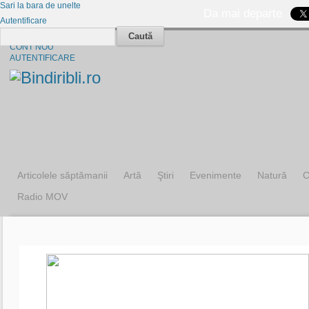
Sari la bara de unelte
Da mai departe
Autentificare
Caută
CINE SUNTEM?
CONT NOU
AUTENTIFICARE
Articolele săptămanii
Artă
Ştiri
Evenimente
Natură
C
Radio MOV