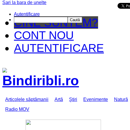
Sari la bara de unelte
Da mai departe
Autentificare
CINE SUNTEM?
Caută
CONT NOU
AUTENTIFICARE
Articolele săptămanii
Artă
Ştiri
Evenimente
Natură
Radio MOV