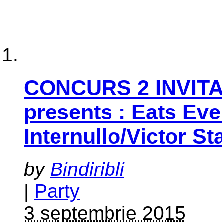
CONCURS 2 INVITA
presents : Eats Eve
Internullo/Victor 
by
Bindiribli
|
Party
3 septembrie 2015