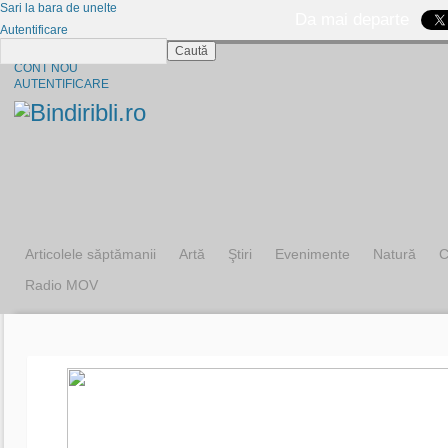
Sari la bara de unelte
Da mai departe
Autentificare
Caută
CINE SUNTEM?
CONT NOU
AUTENTIFICARE
Articolele săptămanii
Artă
Ştiri
Evenimente
Natură
C
Radio MOV