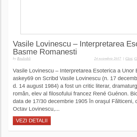
Vasile Lovinescu – Interpretarea Es
Basme Romanesti
by
Bindiribli
24 noiembrie 2017
|
Cărti
,
C
Vasile Lovinescu – Interpretarea Esoterica a Uno
askey69 on Scribd Vasile Lovinescu (n. 17 decembr
d. 14 august 1984) a fost un critic literar, dramaturg 
român, elev al filosofului francez René Guénon. Bi
data de 17/30 decembrie 1905 în oraşul Fălticeni, c
Octav Lovinescu,...
VEZI DETALII