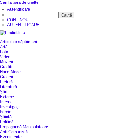
Sari la bara de unelte
Autentificare
Caută
CINE SUNTEM?
CONT NOU
AUTENTIFICARE
Articolele săptămanii
Artă
Foto
Video
Muzică
Graffiti
Hand-Made
Grafică
Pictură
Literatură
Ştiri
Externe
Interne
Investigaţii
Istorie
Ştiinţă
Politică
Propagandă Manipulatoare
Anti-Comunistă
Evenimente