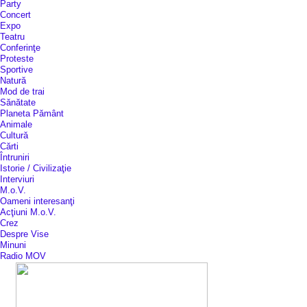
Party
Concert
Expo
Teatru
Conferinţe
Proteste
Sportive
Natură
Mod de trai
Sănătate
Planeta Pământ
Animale
Cultură
Cărti
Întruniri
Istorie / Civilizaţie
Interviuri
M.o.V.
Oameni interesanţi
Acţiuni M.o.V.
Crez
Despre Vise
Minuni
Radio MOV