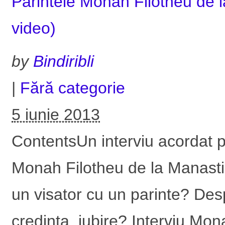
Parintele Monah Filotheu de l
video)
by
Bindiribli
|
Fără categorie
5 iunie 2013
ContentsUn interviu acordat p
Monah Filotheu de la Manast
un visator cu un parinte? Des
credinta, iubire? Interviu M