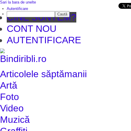
Sari la bara de unelte
Da mai departe
Autentificare
Caută
CINE SUNTEM?
CONT NOU
AUTENTIFICARE
Articolele săptămanii
Artă
Foto
Video
Muzică
Graffiti