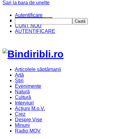
Sari la bara de unelte
Autentificare
CINE SUNTEM?
Caută
CONT NOU
AUTENTIFICARE
Articolele săptămanii
Artă
Ştiri
Evenimente
Natură
Cultură
Interviuri
Acţiuni M.o.V.
Crez
Despre Vise
Minuni
Radio MOV