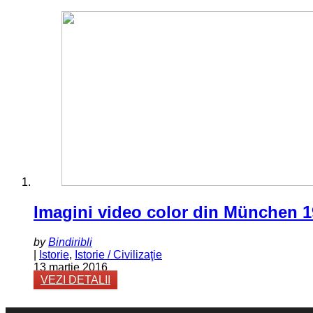
Imagini video color din München 
by
Bindiribli
|
Istorie
,
Istorie / Civilizaţie
13 martie 2016
VEZI DETALII