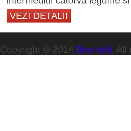
intermediul catorva legume si
VEZI DETALII
Copyright © 2014
Bindiribli
. All