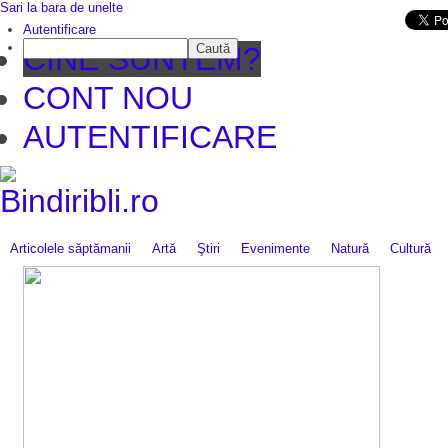
Sari la bara de unelte
Da mai departe
Autentificare
Caută
CINE SUNTEM?
CONT NOU
AUTENTIFICARE
Articolele săptămanii
Artă
Ştiri
Evenimente
Natură
Cultură