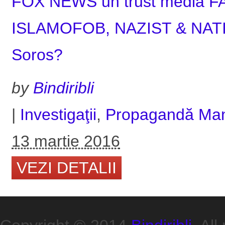
FOX NEWS un trust media
ISLAMOFOB, NAZIST & NATI
Soros?
by
Bindiribli
|
Investigaţii
,
Propagandă Man
13 martie 2016
VEZI DETALII