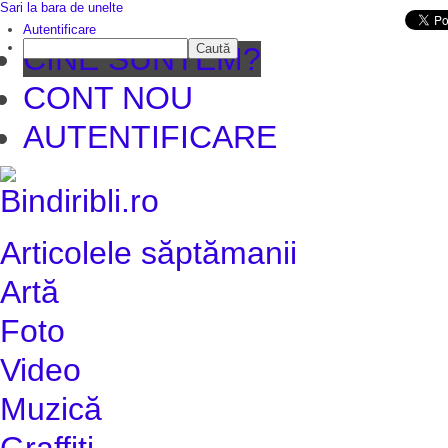
Sari la bara de unelte
Da mai departe
Autentificare
Caută
CINE SUNTEM?
CONT NOU
AUTENTIFICARE
Articolele săptămanii
Artă
Foto
Video
Muzică
Graffiti