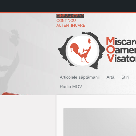
CINE SUNTEM?
CONT NOU
AUTENTIFICARE
Articolele săptămanii
Artă
Ştiri
Radio MOV