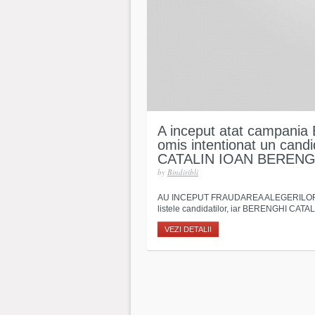
A inceput atat campani
omis intentionat un candi
CATALIN IOAN BERENG
by
Bindiribli
AU INCEPUT FRAUDAREA ALEGERILOR, „D
listele candidatilor, iar BERENGHI CATAL
VEZI DETALII