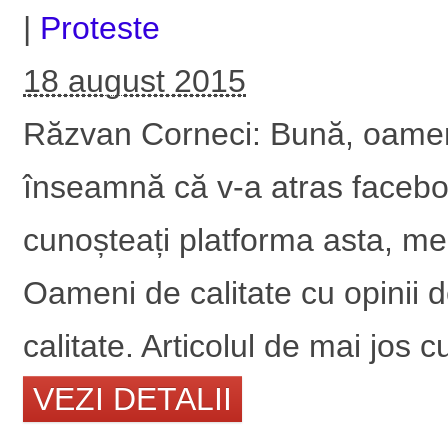
|
Proteste
18 august 2015
Răzvan Corneci: Bună, oameni 
înseamnă că v-a atras facebo
cunoșteați platforma asta, meri
Oameni de calitate cu opinii 
calitate. Articolul de mai jos c
VEZI DETALII