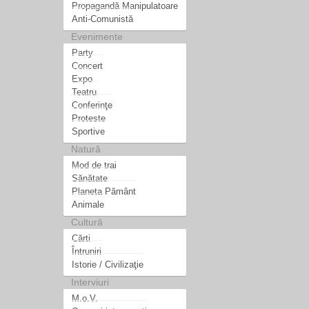
Propagandă Manipulatoare
Anti-Comunistă
Evenimente
Party
Concert
Expo
Teatru
Conferinţe
Proteste
Sportive
Natură
Mod de trai
Sănătate
Planeta Pământ
Animale
Cultură
Cărti
Întruniri
Istorie / Civilizaţie
Interviuri
M.o.V.