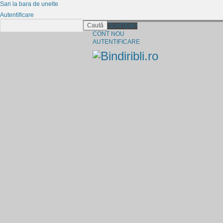
Sari la bara de unelte
Autentificare
Caută
CINE SUNTEM?
CONT NOU
AUTENTIFICARE