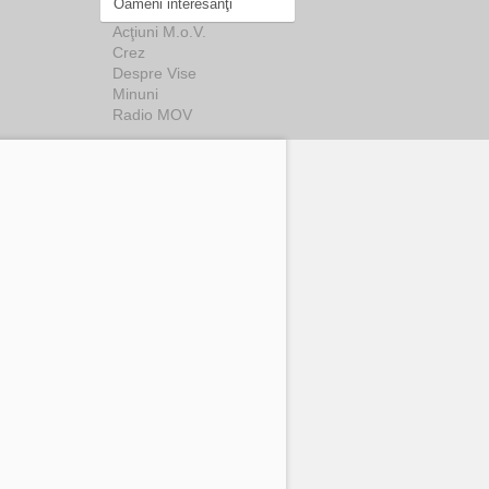
Oameni interesanţi
Acţiuni M.o.V.
Crez
Despre Vise
Minuni
Radio MOV