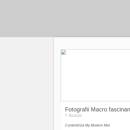
Fotografii Macro fascinan
by
Bindiribli
ContentsVia My Modern Met