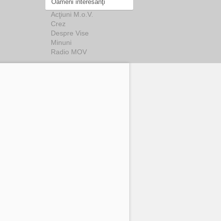
Oameni interesanţi
Acţiuni M.o.V.
Crez
Despre Vise
Minuni
Radio MOV