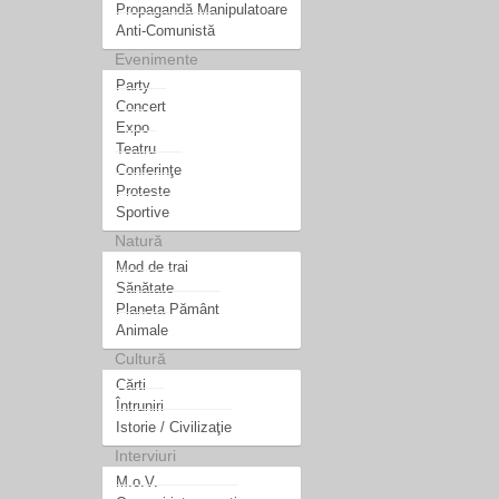
Propagandă Manipulatoare
Anti-Comunistă
Evenimente
Party
Concert
Expo
Teatru
Conferinţe
Proteste
Sportive
Natură
Mod de trai
Sănătate
Planeta Pământ
Animale
Cultură
Cărti
Întruniri
Istorie / Civilizaţie
Interviuri
M.o.V.