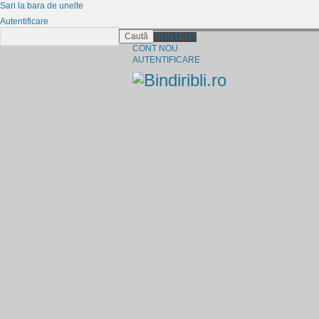
Sari la bara de unelte
Autentificare
Caută
CINE SUNTEM?
CONT NOU
AUTENTIFICARE