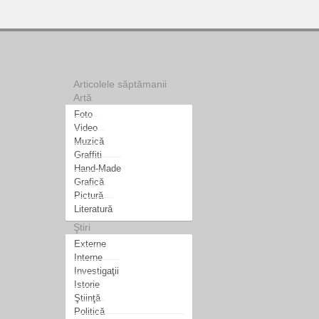
Articolele săptămanii
Artă
Foto
Video
Muzică
Graffiti
Hand-Made
Grafică
Pictură
Literatură
Ştiri
Externe
Interne
Investigaţii
Istorie
Ştiinţă
Politică