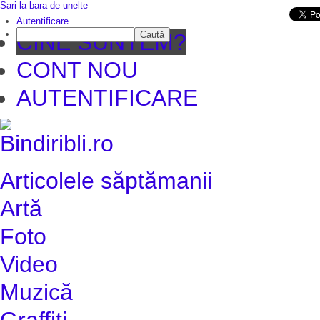
Sari la bara de unelte
Da mai departe
Autentificare
Caută
CINE SUNTEM?
CONT NOU
AUTENTIFICARE
Articolele săptămanii
Artă
Foto
Video
Muzică
Graffiti