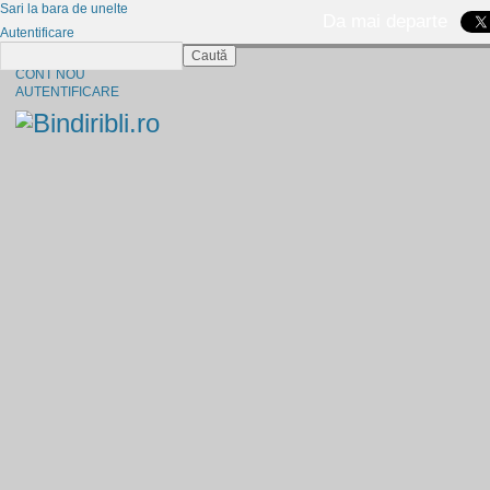
Sari la bara de unelte
Da mai departe
Autentificare
Caută
CINE SUNTEM?
CONT NOU
AUTENTIFICARE