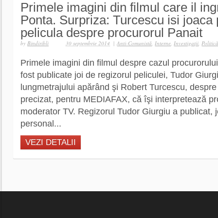
Primele imagini din filmul care il in
Ponta. Surpriza: Turcescu isi joaca p
pelicula despre procurorul Panait
by
Bindiribli
30 septembrie 2014
|
Anti-Comunistă
,
Interne
,
Investigaţii
,
Politic
Primele imagini din filmul despre cazul procurorului
fost publicate joi de regizorul peliculei, Tudor Giurg
lungmetrajului apărând şi Robert Turcescu, despre 
precizat, pentru MEDIAFAX, că îşi interpretează prop
moderator TV. Regizorul Tudor Giurgiu a publicat, j
personal...
VEZI DETALII