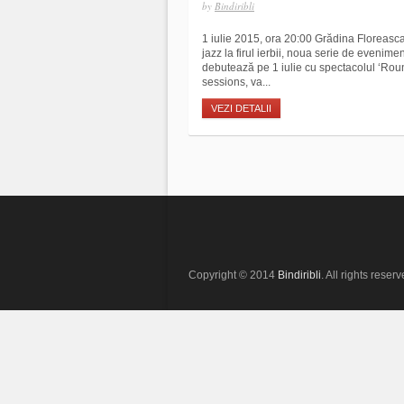
by
Bindiribli
1 iulie 2015, ora 20:00 Grădina Floreasc
jazz la firul ierbii, noua serie de evenim
debutează pe 1 iulie cu spectacolul ‘Roun
sessions, va...
VEZI DETALII
Copyright © 2014
Bindiribli
. All rights reserv