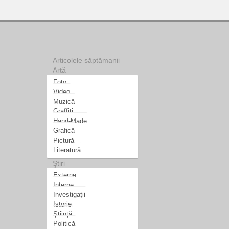
Articolele săptămanii
Artă
Foto
Video
Muzică
Graffiti
Hand-Made
Grafică
Pictură
Literatură
Ştiri
Externe
Interne
Investigaţii
Istorie
Ştiinţă
Politică