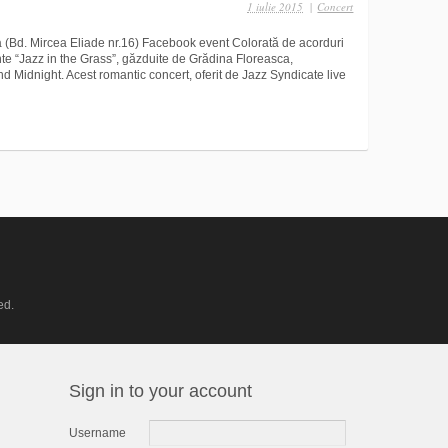
1 iulie 2015
|
Concert
a (Bd. Mircea Eliade nr.16) Facebook event Colorată de acorduri
ente “Jazz in the Grass”, găzduite de Grădina Floreasca,
d Midnight. Acest romantic concert, oferit de Jazz Syndicate live
ed.
Sign in to your account
Username