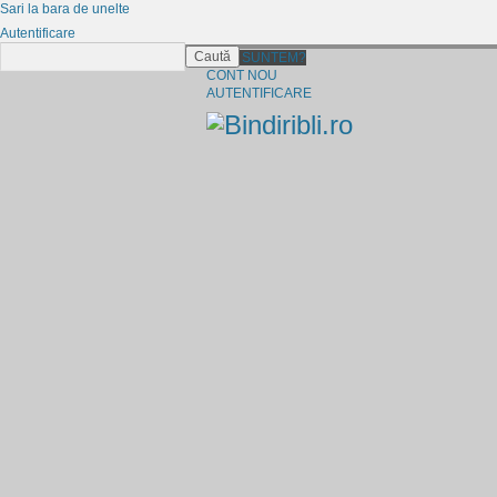
Sari la bara de unelte
Autentificare
Caută
CINE SUNTEM?
CONT NOU
AUTENTIFICARE