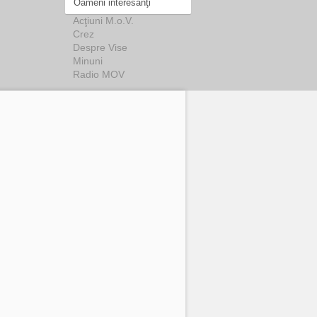
Oameni interesanţi
Acţiuni M.o.V.
Crez
Despre Vise
Minuni
Radio MOV