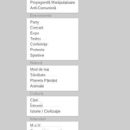
Propagandă Manipulatoare
Anti-Comunistă
Evenimente
Party
Concert
Expo
Teatru
Conferinţe
Proteste
Sportive
Natură
Mod de trai
Sănătate
Planeta Pământ
Animale
Cultură
Cărti
Întruniri
Istorie / Civilizaţie
Interviuri
M.o.V.