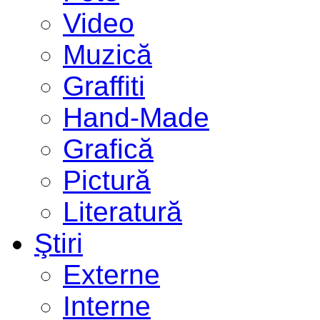
Video
Muzică
Graffiti
Hand-Made
Grafică
Pictură
Literatură
Ştiri
Externe
Interne