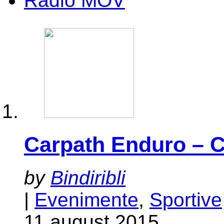
Radio MOV
Carpath Enduro –
by
Bindiribli
|
Evenimente
,
Sportive
11 august 2015