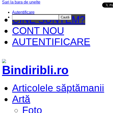
Sari la bara de unelte
Da mai departe
Autentificare
CINE SUNTEM?
Caută
CONT NOU
AUTENTIFICARE
Articolele săptămanii
Artă
Foto