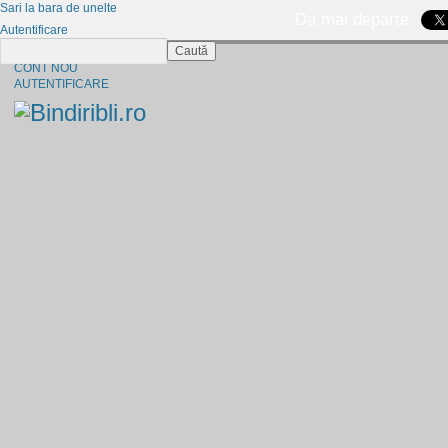
Sari la bara de unelte
Da mai departe
Autentificare
Caută
CINE SUNTEM?
CONT NOU
AUTENTIFICARE