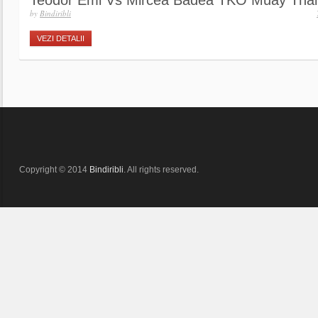
Teodor Emi Vs Mircea Badea TKO Muay Tha
by
Bindiribli
VEZI DETALII
Copyright © 2014
Bindiribli
. All rights reserved.