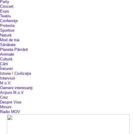
Party
Concert
Expo
Teatru
Conferinţe
Proteste
Sportive
Natură
Mod de trai
Sănătate
Planeta Pământ
Animale
Cultură
Cărti
Întruniri
Istorie / Civilizaţie
Interviuri
M.o.V.
Oameni interesanţi
Acţiuni M.o.V.
Crez
Despre Vise
Minuni
Radio MOV