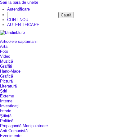
Sari la bara de unelte
Autentificare
Caută
CINE SUNTEM?
CONT NOU
AUTENTIFICARE
Articolele săptămanii
Artă
Foto
Video
Muzică
Graffiti
Hand-Made
Grafică
Pictură
Literatură
Ştiri
Externe
Interne
Investigaţii
Istorie
Ştiinţă
Politică
Propagandă Manipulatoare
Anti-Comunistă
Evenimente