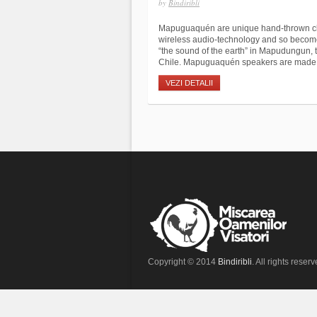
by
Bindiribli
Mapuguaquén are unique hand-thrown clay
wireless audio-technology and so becom
“the sound of the earth” in Mapudungun, 
Chile. Mapuguaquén speakers are made f
VEZI DETALII
Copyright © 2014
Bindiribli
. All rights reserv