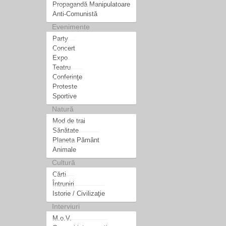
Propagandă Manipulatoare
Anti-Comunistă
Evenimente
Party
Concert
Expo
Teatru
Conferinţe
Proteste
Sportive
Natură
Mod de trai
Sănătate
Planeta Pământ
Animale
Cultură
Cărti
Întruniri
Istorie / Civilizaţie
Interviuri
M.o.V.