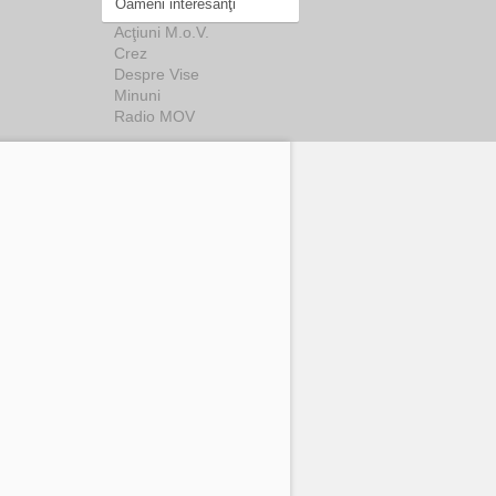
Oameni interesanţi
Acţiuni M.o.V.
Crez
Despre Vise
Minuni
Radio MOV