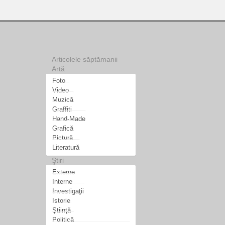
Articolele săptămanii
Artă
Foto
Video
Muzică
Graffiti
Hand-Made
Grafică
Pictură
Literatură
Ştiri
Externe
Interne
Investigaţii
Istorie
Ştiinţă
Politică