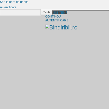
Sari la bara de unelte
Autentificare
Caută
CINE SUNTEM?
CONT NOU
AUTENTIFICARE