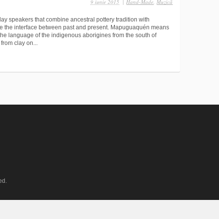
9 iunie 2015
|
Hand-Made
,
Muzică
 speakers that combine ancestral pottery tradition with
e the interface between past and present. Mapuguaquén means
the language of the indigenous aborigines from the south of
rom clay on...
ed.