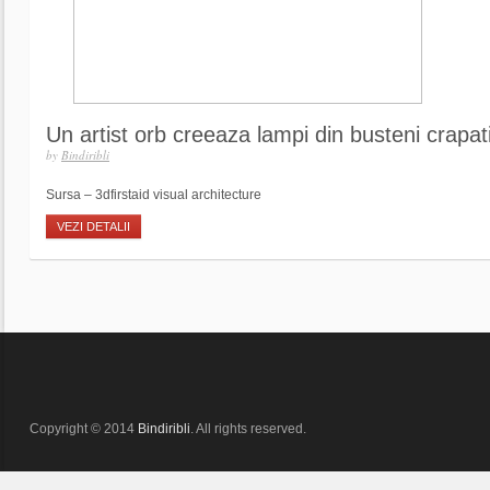
Un artist orb creeaza lampi din busteni crapa
by
Bindiribli
Sursa – 3dfirstaid visual architecture
VEZI DETALII
Copyright © 2014
Bindiribli
. All rights reserved.