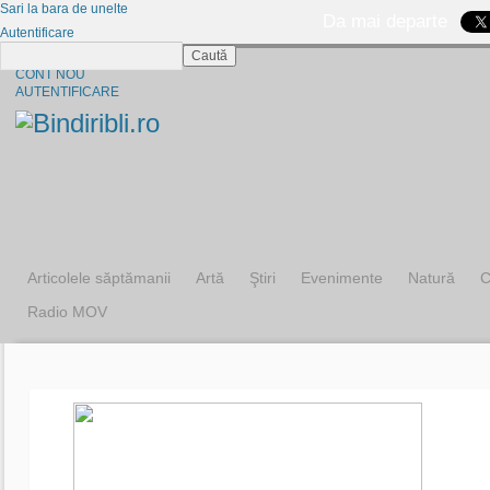
Sari la bara de unelte
Da mai departe
Autentificare
Caută
CINE SUNTEM?
CONT NOU
AUTENTIFICARE
Articolele săptămanii
Artă
Ştiri
Evenimente
Natură
C
Radio MOV