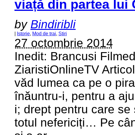
viață din partea lui
by
Bindiribli
|
Istorie
,
Mod de trai
,
Stiri
27 octombrie 2014
Inedit: Brancusi Filme
ZiaristiOnlineTV Artic
văd lumea ca pe o pira
înăuntru-i, pentru a aj
i; drept pentru care se 
totul nefericiți… Pe câ