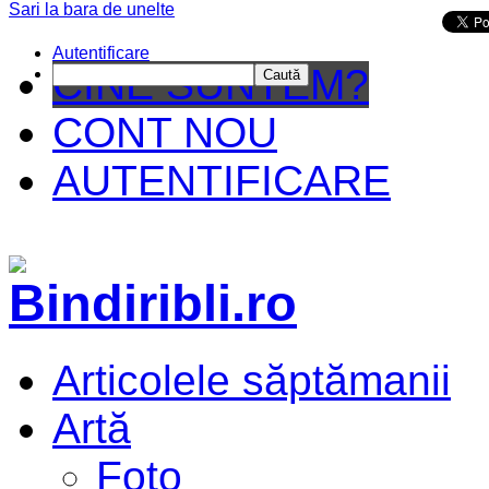
Sari la bara de unelte
Da mai departe
Autentificare
CINE SUNTEM?
Caută
CONT NOU
AUTENTIFICARE
Articolele săptămanii
Artă
Foto