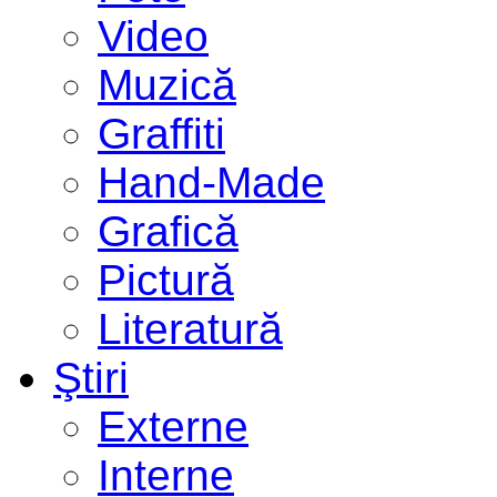
Video
Muzică
Graffiti
Hand-Made
Grafică
Pictură
Literatură
Ştiri
Externe
Interne