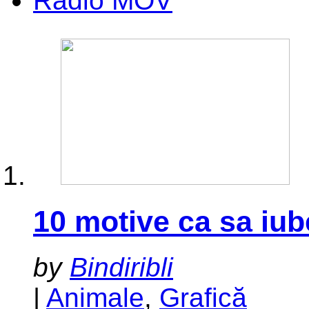
Radio MOV
10 motive ca sa iube
by
Bindiribli
|
Animale
,
Grafică