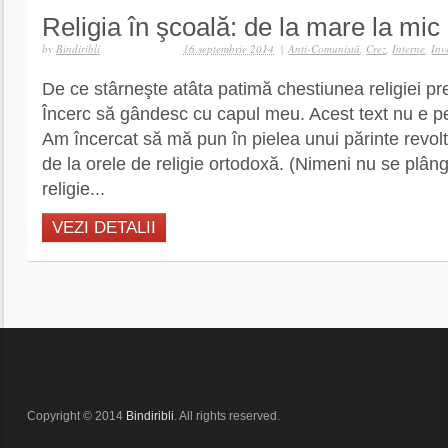
Religia în şcoală: de la mare la mic
by
Bindiribli
16 septembrie 2014
|
Anti-Comunistă
,
Crez
,
Interne
,
Inv
De ce stârneşte atâta patimă chestiunea religiei pr
Încerc să gândesc cu capul meu. Acest text nu e pen
Am încercat să mă pun în pielea unui părinte revolt
de la orele de religie ortodoxă. (Nimeni nu se plân
religie...
VEZI DETALII
Copyright © 2014
Bindiribli
. All rights reserved.