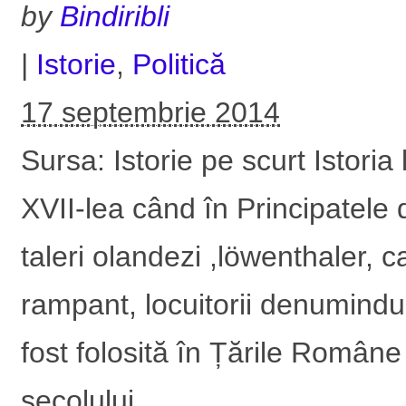
by
Bindiribli
|
Istorie
,
Politică
17 septembrie 2014
Sursa: Istorie pe scurt Istori
XVII-lea când în Principatel
taleri olandezi ,löwenthaler, 
rampant, locuitorii denumindu
fost folosită în Țările Român
secolului...