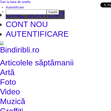
Sari la bara de unelte
Da mai departe
Autentificare
Caută
CINE SUNTEM?
CONT NOU
AUTENTIFICARE
Articolele săptămanii
Artă
Foto
Video
Muzică
Graffiti