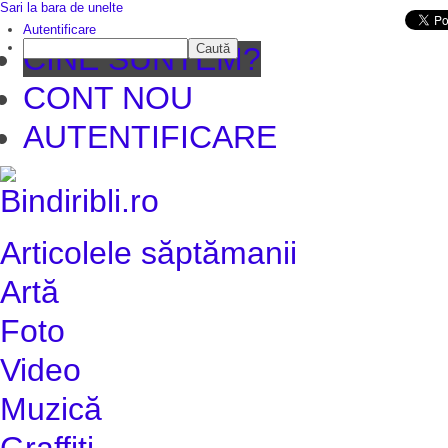
Sari la bara de unelte
Da mai departe
Autentificare
Caută
CINE SUNTEM?
CONT NOU
AUTENTIFICARE
Articolele săptămanii
Artă
Foto
Video
Muzică
Graffiti