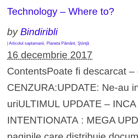
Technology – Where to?
by
Bindiribli
|
Articolul saptamanii
,
Planeta Pământ
,
Ştiinţă
16 decembrie 2017
ContentsPoate fi descarcat –
CENZURA:UPDATE: Ne-au inch
uriULTIMUL UPDATE – INC
INTENTIONATA : MEGA UPDATE
paginile care distribuie do